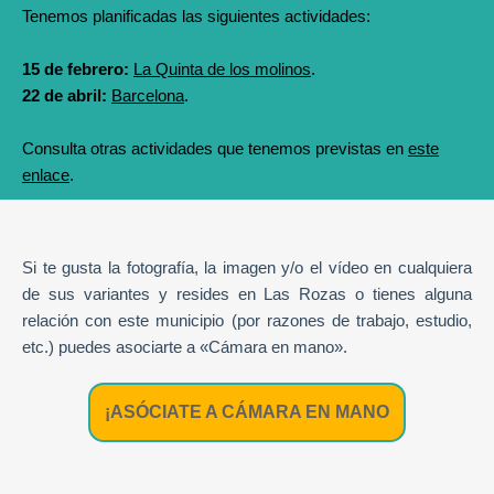
Tenemos planificadas las siguientes actividades:
15 de febrero:
La Quinta de los molinos
.
22 de abril:
Barcelona
.
Consulta otras actividades que tenemos previstas en
este
enlace
.
Si te gusta la fotografía, la imagen y/o el vídeo en cualquiera
de sus variantes y resides en Las Rozas o tienes alguna
relación con este municipio (por razones de trabajo, estudio,
etc.) puedes asociarte a «Cámara en mano».
¡ASÓCIATE A CÁMARA EN MANO