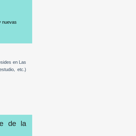
 y nuevas
resides en Las
studio, etc.)
te de la