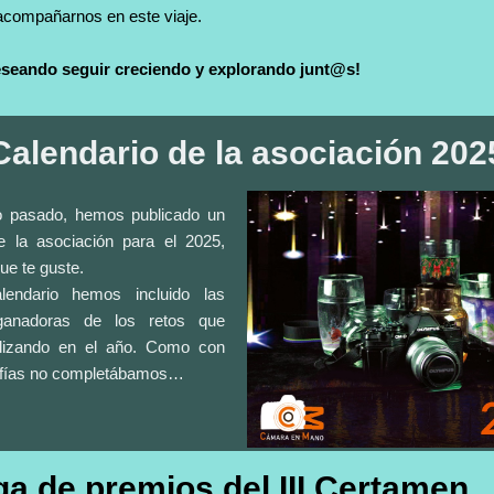
acompañarnos en este viaje.
seando seguir creciendo y explorando junt@s!
Calendario de la asociación 202
 pasado, hemos publicado un
e la asociación para el 2025,
e te guste.
lendario hemos incluido las
 ganadoras de los retos que
lizando en el año. Como con
fías no
completábamos…
ga de premios del III Certamen