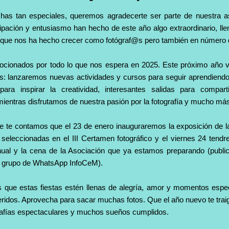
has tan especiales, queremos agradecerte ser parte de nuestra a
cipación y entusiasmo han hecho de este año algo extraordinario, ll
que nos ha hecho crecer como fotógraf@s pero también en número 
cionados por todo lo que nos espera en 2025. Este próximo año v
: lanzaremos nuevas actividades y cursos para seguir aprendiendo 
 para inspirar la creatividad, interesantes salidas para compa
 mientras disfrutamos de nuestra pasión por la fotografía y mucho m
te contamos que el 23 de enero inauguraremos la exposición de la
seleccionadas en el III Certamen fotográfico y el viernes 24 tend
ual y la cena de la Asociación que ya estamos preparando (publ
el grupo de WhatsApp InfoCeM).
que estas fiestas estén llenas de alegría, amor y momentos espec
eridos. Aprovecha para sacar muchas fotos. Que el año nuevo te traig
grafías espectaculares y muchos sueños cumplidos.