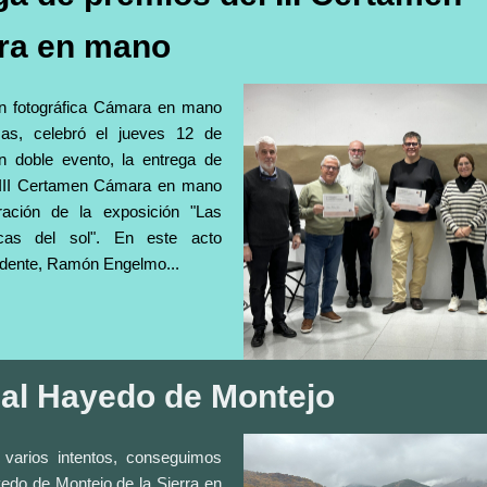
ra en mano
ón fotográfica Cámara en mano
as, celebró el jueves 12 de
n doble evento, la entrega de
 III Certamen Cámara en mano
ración de la exposición "Las
cas del sol". En este acto
idente, Ramón Engelmo...
a al Hayedo de Montejo
varios intentos, conseguimos
yedo de Montejo de la Sierra en