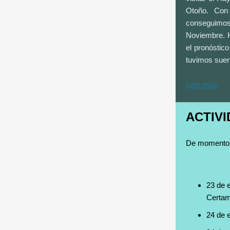
Otoño. Con
conseguimos
Noviembre. 
el pronóstico
tuvimos suert
Leer más
ACTIV
De momento p
23 de 
Certam
24 de 