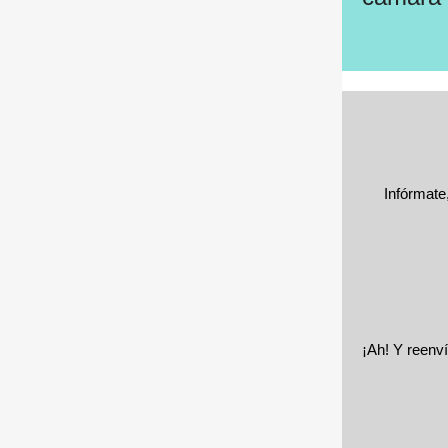
Infórmate
¡Ah! Y reenví