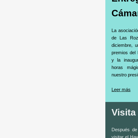
Cáma
La asociaci
de Las Roz
diciembre, u
premios del
y la inaugu
horas mági
nuestro pres
Leer más
Visit
Después de 
visitar el Ha