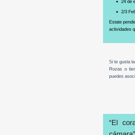
24 de 
2/3 Fe
Estate pendi
actividades q
Si te gusta l
Rozas o tien
puedes asoc
“El cor
cámara”