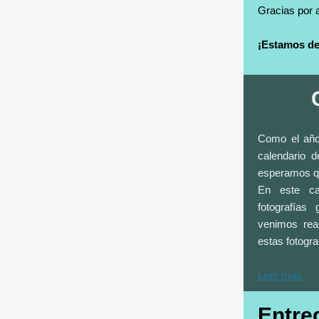
Gracias por 
¡Estamos de
Como el año
calendario d
esperamos qu
En este ca
fotografías
venimos rea
estas fotogra
Leer más
Entre