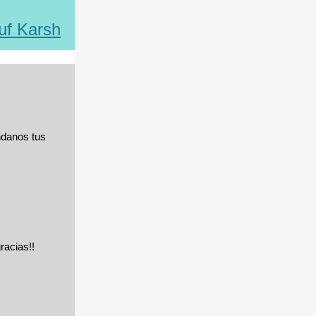
uf Karsh
ndanos tus
racias!!