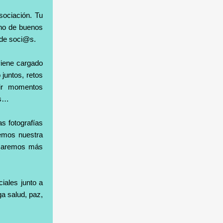
sociación. Tu
eno de buenos
de soci@s.
iene cargado
juntos, retos
rtir momentos
ás…
s fotografías
remos nuestra
icaremos más
iales junto a
a salud, paz,