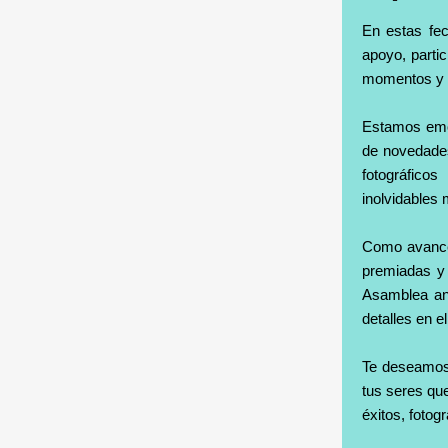
En estas fec
apoyo, parti
momentos y 
Estamos emo
de novedades
fotográficos
inolvidables
Como avance 
premiadas y 
Asamblea an
detalles en 
Te deseamos 
tus seres qu
éxitos, foto