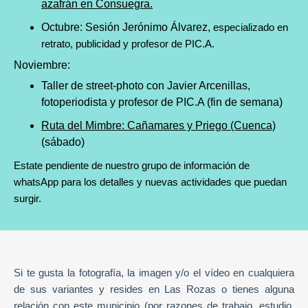
azafrán en Consuegra.
Octubre: Sesión Jerónimo Álvarez,
especializado en
retrato, publicidad y profesor de PIC.A.
Noviembre:
Taller de street-photo con Javier Arcenillas,
fotoperiodista y profesor de PIC.A (fin de semana)
Ruta del Mimbre: Cañamares y Priego (Cuenca)
(sábado)
Estate pendiente de nuestro grupo de información de
whatsApp para los detalles y nuevas actividades que puedan
surgir.
Si te gusta la fotografía, la imagen y/o el vídeo en cualquiera
de sus variantes y resides en Las Rozas o tienes alguna
relación con este municipio (por razones de trabajo, estudio,