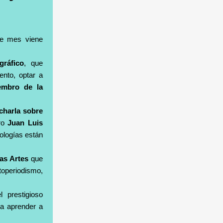
te mes viene
gráfico
, que
ento, optar a
embro de la
charla sobre
ero
Juan Luis
ologías están
las Artes
que
otoperiodismo,
 prestigioso
ra aprender a