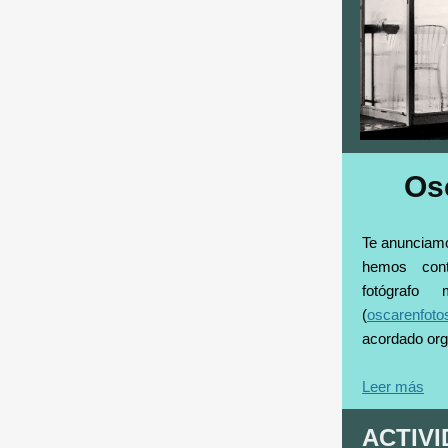
Os
Te anunciam
hemos cont
fotógrafo
(
oscarenfot
acordado org
Leer más
ACTIV