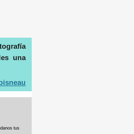
ografía
les una
oisneau
ndanos tus