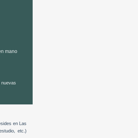
 en mano
y nuevas
resides en Las
studio, etc.)