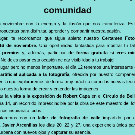
comunidad
 noviembre con la energía y la ilusión que nos caracteriza. Es
opuestas para disfrutar, aprender y compartir nuestra pasión.
ugar, te recordamos que sigue abierto nuestro
Certamen Foto
16 de noviembre
. Una oportunidad fantástica para mostrar tu tal
s premios
y, además, participar
de forma gratuita si eres mi
 ¡No dejes pasar esta ocasión de dar visibilidad a tu trabajo!
ugar pero no menos importante, el día 12 tenemos una interesante
artificial aplicada a la fotografía
, ofrecida por nuestro compañ
 en la que exploraremos de forma muy práctica cómo las nuevas tecn
o nuestra forma de crear y entender las imágenes.
ar la
visita a la exposición de Robert Capa
en el
Círculo de Bel
a 14, un recorrido imprescindible por la obra de este maestro del f
nos inspirará a todos.
ntaremos con un
taller de fotografía de calle
impartido por el
ta
Javier Arcenillas
los días 20, 22 y 27, una experiencia única pa
 urbana con nuevos ojos y capturar su esencia.