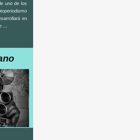
de uno de los
operiodismo
sarrollará en
de …
ano