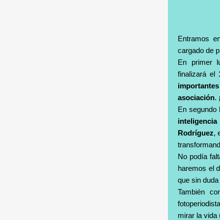
Entramos en
cargado de pr
En primer l
finalizará el
importante
asociación
.
En segundo l
inteligencia 
Rodríguez
,
transformand
No podía falt
haremos el dí
que sin duda 
También co
fotoperiodis
mirar la vida