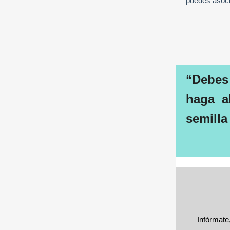
puedes asoc
“
Debes
haga a
semilla
Infórmate