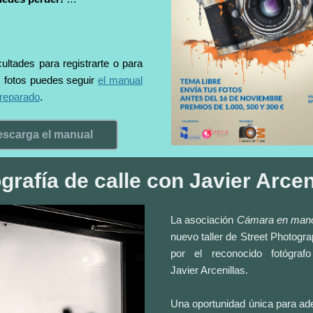
icultades para registrarte o para
s fotos puedes seguir
el manual
reparado
.
escarga el manual
grafía de calle con Javier Arcen
La asociación
Cámara en man
nuevo taller de Street Photogr
por el reconocido fotógraf
Javier Arcenillas.
Una oportunidad única para ade