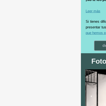
Leer más
Si tienes dif
presentar tu
que hemos p
d
Foto