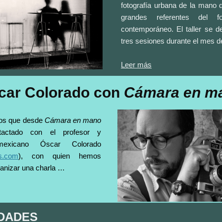
fotografía urbana de la mano 
grandes referentes del fot
contemporáneo. El taller se de
tres sesiones durante el mes 
Leer más
car Colorado con
Cámara en m
os que desde
Cámara en mano
actado con el profesor y
 mexicano Óscar Colorado
os.com
), con quien hemos
anizar una charla …
IDADES