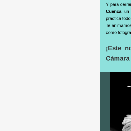
Y para cerr
Cuenca
, un 
práctica todo
Te animamos 
como fotógr
¡Este n
Cámara 