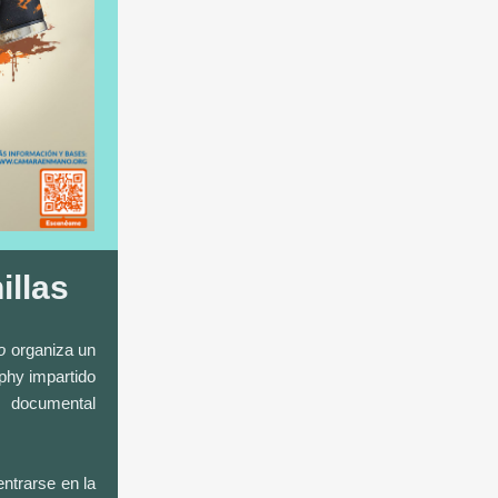
illas
o
organiza un
aphy impartido
o documental
ntrarse en la