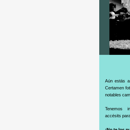
Aún estás a 
Certamen fo
notables cam
Tenemos i
accésits par
¡No te los 