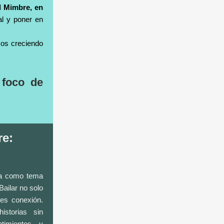
el Mimbre, en
ñal y poner en
mos creciendo
 foco de
re:
ía como tema
Bailar no solo
es conexión.
storias sin
timientos y