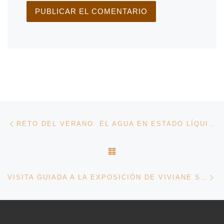
Navegación de entradas
Entrada anterior
RETO DEL VERANO: EL AGUA EN ESTADO LÍQUIDO
VOLVER A LA LISTA DE 
En
VISITA GUIADA A LA EXPOSICIÓN DE VIVIANE SASSEN