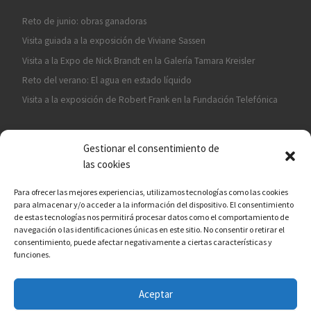
Reto de junio: obras ganadoras
Visita guiada a la exposición de Viviane Sassen
Visita a la Expo de Nick Brandt en la Galería Tamara Kreisler
Reto del verano: El agua en estado líquido
Visita a la exposición de Robert Frank en la Fundación Telefónica
Gestionar el consentimiento de
las cookies
Para ofrecer las mejores experiencias, utilizamos tecnologías como las cookies
para almacenar y/o acceder a la información del dispositivo. El consentimiento
¡ASÓCIATE A CÁMARA EN MANO!
de estas tecnologías nos permitirá procesar datos como el comportamiento de
navegación o las identificaciones únicas en este sitio. No consentir o retirar el
consentimiento, puede afectar negativamente a ciertas características y
funciones.
Aceptar
© 2026
Asociación fotográfica Cámara en mano
– Todos los