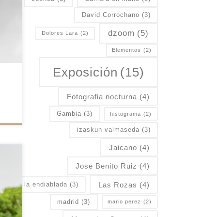
ada
,
David Corrochano
(3)
o
dzoom
(5)
Dolores Lara
(2)
e
]
Elementos
(2)
Exposición
(15)
Fotografia nocturna
(4)
Gambia
(3)
histograma
(2)
izaskun valmaseda
(3)
Jaicano
(4)
 en
Jose Benito Ruiz
(4)
entes
o
Las Rozas
(4)
la endiablada
(3)
n
madrid
(3)
mario perez
(2)