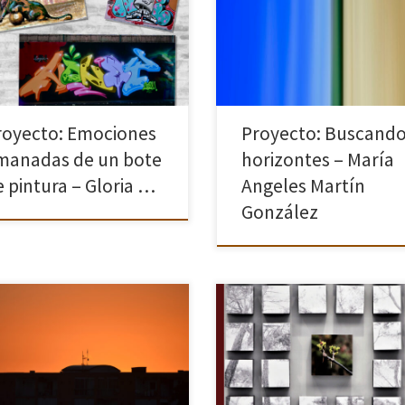
de encuentros y desencuentros,
hallazgos y perdidas, de realidad
ficción. Realizado casi todo dura
la pandemia, muestra cuatro
realidades vividas. En la […]
royecto: Emociones
Proyecto: Buscand
manadas de un bote
horizontes – María
e pintura – Gloria …
Angeles Martín
González