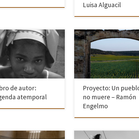
Luisa Alguacil
resentamos la agenda elaborada
Y el pueblo me dijo: Nazco, crez
 el proyecto solidario
muero lentamente. A algunos les
escentes si quieres participar
gusto por la tranquilidad, pero m
es hacerlo a través de la web
quieren sólo a ratos como a un m
badibu.org Pulsa en la imagen
amante. Surjo por […]
ver el libro. Para […]
ibro de autor:
Proyecto: Un puebl
genda atemporal
no muere – Ramón
Engelmo