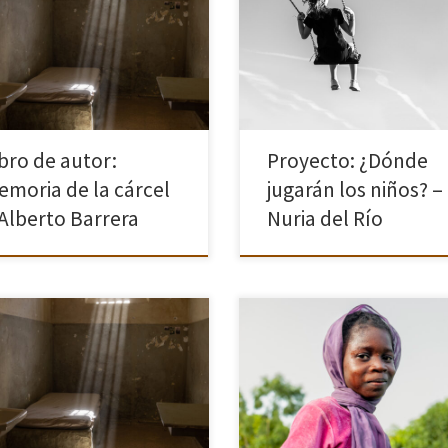
Este proyecto surge tras una mir
a en la imagen para ver el libro.
nostálgica hacia mi niñez, donde
 regresar pulsa en la x de la
desde pequeños y hasta la
ina superior derecha o pulsa la
adolescencia, pasábamos much
a Esc.
tiempo jugando en la calle, al air
libre o practicando diferentes […
ibro de autor:
Proyecto: ¿Dónde
emoria de la cárcel
jugarán los niños? –
 Alberto Barrera
Nuria del Río
 proyecto está compuesto por
(Este proyecto tiene continuidad
serie de fotografías realizadas en
el 2023 con el proyecto Adolesc
rcel de Segovia. Esta prisión,
de la misma autora) Este proyect
a convertida en centro cultural y
surge a partir del curso/seminario
emoria, estuvo activa durante
realizado con la fotógrafa Carme
de […]
Hache. Durante el […]