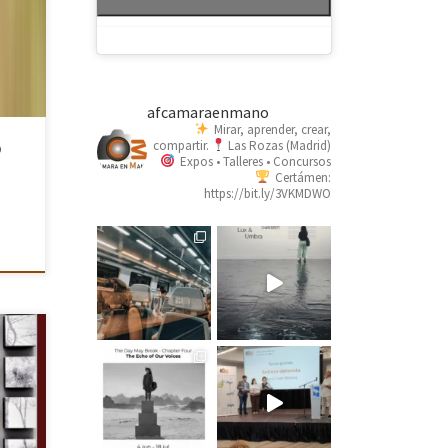
 de
 y
nte
afcamaraenmano
Mirar, aprender, crear,
o
compartir.
Las Rozas (Madrid)
Expos • Talleres • Concursos
Certámen:
https://bit.ly/3VKMDWO