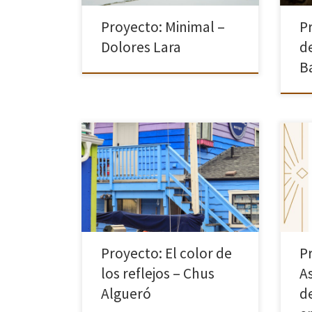
Proyecto: Minimal –
P
Dolores Lara
de
B
Desd
Este proyecto nació casi por azar.
tení
Cuando me propuse llevar a cabo un
proy
proyecto fotográfico, lo primero que
asoc
visualicé fueron faros y los reflejos en
pudi
el agua. Sentí que ahí […]
de l
Proyecto: El color de
P
los reflejos – Chus
A
Algueró
de