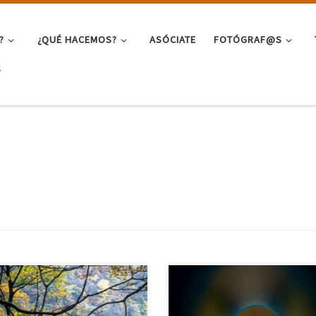
?
¿QUÉ HACEMOS?
ASÓCIATE
FOTÓGRAF@S
S
Siempre me han seducido las ob
 proyecto surgió con motivo de
de pintura y escultura abstractas,
iaje a Japón, un país que me
quizás porque encuentro
use documentar con mirada