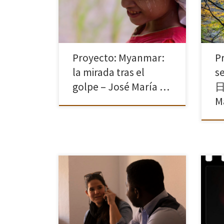
Llegué a la pequeña ciudad de
foto
Dawei, en la Región de Tanintharyi,
Las 
en Myanmar, un tórrido mayo […]
[…]
Proyecto: Myanmar:
P
la mirada tras el
s
golpe – José María …
日
M
¿Sabías que hay más de 3 millones de
La n
voluntarios en España? Seguro que
mues
conoces a alguno. Son personas
que 
valientes y consecuentes que
de e
dedican, toda o parte de su vida, a
comp
[…]
invis