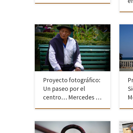
e
En e
A 24 km de la Ciudad del Centro del
como
Mundo latitud O grados, se encuentra
“Fot
QUITO dónde las gentes ven pasar el
inte
tiempo sin prisa, contemplando
anti
como pasa la vida. […]
pase
Proyecto fotográfico:
P
Un paseo por el
S
centro… Mercedes …
M
UN LUGAR PARA SOÑAR Este trabajo