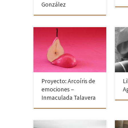
González
Proyecto dedicado a las emociones
Te p
que nos producen los colores. Por
para
separado, las emociones son fáciles
Adol
de transmitir a través de las personas,
pued
un rostro con lágrimas nos produce
www.
tristeza, […]
para 
Proyecto: Arcoíris de
L
emociones –
A
Inmaculada Talavera