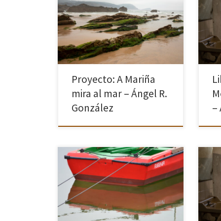
Galicia, donde los romanos
consideraban a Finisterre como la
Puls
tierra del fin del mundo conocido, es
Para
una región donde se concentran la
esqu
mayor cantidad de playas de España.
tecl
En su […]
Proyecto: A Mariña
L
mira al mar – Ángel R.
M
González
–
Este
M I N I M A L He elegido la fotografía
una 
minimalista por una razón muy
la cá
sencilla: me gusta, y me gusta casi sin
ahor
darme cuenta. Históricamente
de m
siempre intentaba fotografiar […]
más 