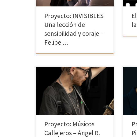
Proyecto: INVISIBLES
E
Una lección de
la
sensibilidad y coraje –
Felipe …
Músicos Callejeros. España y Cuba
He e
Hermanadas por la Música Callejera.
mi p
ANTECEDENTES Hace unos meses,
ilus
con el fin de configurar un nuevo
los 
proyecto fotográfico, me planteé la
de d
idea de unir esas […]
Proyecto: Músicos
P
Callejeros – Ángel R.
P