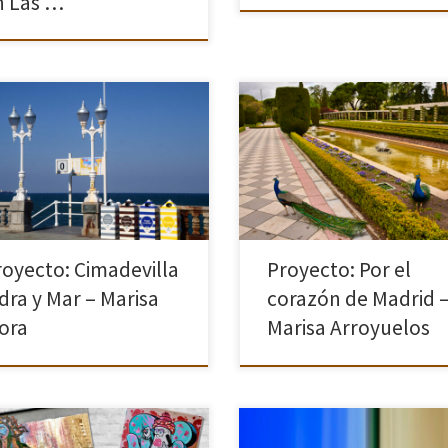
n Las …
ste trabajo que he realizado
Mi conexión con el Parque del B
 proyecto de fin del curso
Retiro de Madrid comienza cuan
ografía de Autor” 2020-2021, he
por motivos profesionales, nos 
ntado plasmar la vida de este
obligados a dejar el norte y
guo barrio de Gijón. En mis
trasladarnos a Madrid. Añorábam
os […]
tanto los paisajes […]
royecto: Cimadevilla
Proyecto: Por el
idra y Mar – Marisa
corazón de Madrid 
ora
Marisa Arroyuelos
Este es un proyecto de búsqueda