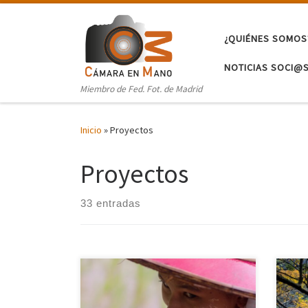
Saltar al contenido
¿QUIÉNES SOMOS
NOTICIAS SOCI@
Miembro de Fed. Fot. de Madrid
Inicio
»
Proyectos
Proyectos
33 entradas
Este
Hace diez años viajé a un pequeño
un v
paraíso que ahora vive una pesadilla.
prop