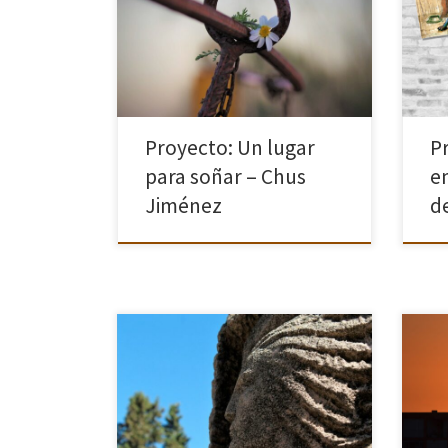
ha sido el proyecto realizado en Las
Rozas (Madrid) “Fotografía de Autor”
2020-21 Quien crea una imagen crea
AMOR y POESÍA, imágenes que se […]
Proyecto: Un lugar
P
para soñar – Chus
e
Jiménez
d
A pesar de su deterioro, merece la
pena un paseo cámara en mano por
un cementerio cuya construcción
concluyó en 1925 pero que se
inauguró en 1884 como cementerio
de […]