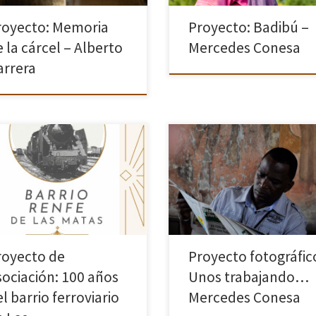
royecto: Memoria
Proyecto: Badibú –
 la cárcel – Alberto
Mercedes Conesa
arrera
e la creación de la asociación
En este proyecto reúno diferente
amos la idea de realizar
aventuras de personas que cada 
ectos para todas las personas
se levantan para enfrentarse a su
iadas, en las que tod@s
tarea diaria en la otra punta del
éramos colaborar. Al enterarnos
mundo . La luz y el […]
a celebración del centenario […]
royecto de
Proyecto fotográfic
sociación: 100 años
Unos trabajando…
l barrio ferroviario
Mercedes Conesa