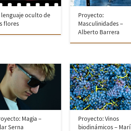
la […]
l lenguaje oculto de
Proyecto:
s flores
Masculinidades –
Alberto Barrera
legido como tema principal de
Tras mucho pensar y no saber qu
royecto, la “Magia” El arte de la
hacer, llegó a mi conocimiento la
ión. Al igual que un superhéroe,
existencia de los Vinos Biodinámi
magos al despojarse de su ropa
Me puse a investigar y pensé que
iario, llevan […]
merecía la pena hablar sobre […
royecto: Magia –
Proyecto: Vinos
ilar Serna
biodinámicos – Mar