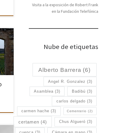
Visita a la exposición de Robert Frank
en la Fundación Telefónica
co y
Nube de etiquetas
e
al
Alberto Barrera
(6)
Angel R. Gonzalez
(3)
o
Asamblea
(3)
Badibú
(3)
carlos delgado
(3)
carmen hache
(3)
Cementerio
(2)
certamen
(4)
Chus Algueró
(3)
cuenca
(3)
Cámara en mano
(3)