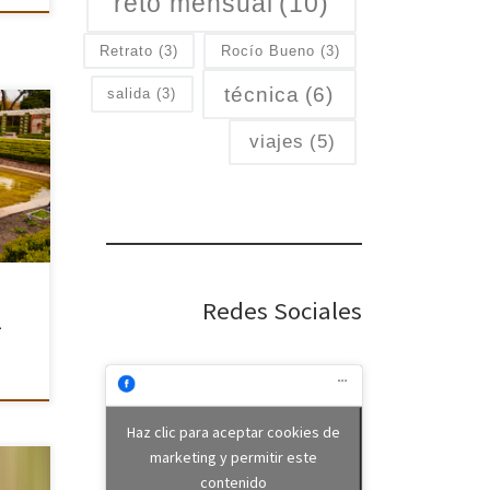
reto mensual
(10)
Retrato
(3)
Rocío Bueno
(3)
técnica
(6)
salida
(3)
uen
viajes
(5)
do,
vemos
os
Redes Sociales
–
Haz clic para aceptar cookies de
marketing y permitir este
s,
contenido