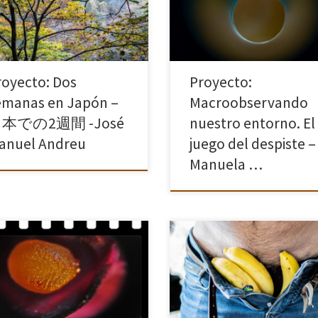
inexplicable y sorprendente que
gráfica, en Noviembre de 2023.
amalgama de formas y colores, s
más de mil imágenes obtenidas a
sentido aparente, puedan remo
mis […]
royecto: Dos
Proyecto:
emanas en Japón –
Macroobservando
本での2週間 -José
nuestro entorno. El
anuel Andreu
juego del despiste –
Manuela …
Definimos masculinidad como el
aturaleza en este caso nos
conjunto de atributos, valores,
tra su lado más oculto, aquello
conductas y comportamientos q
apenas es visible al ojo humano,
son característicos del hombre e
sta manera podemos llegar
sociedad determinada. Con esta
render la importancia de lo
serie fotográfica que va del humo
ible, […]