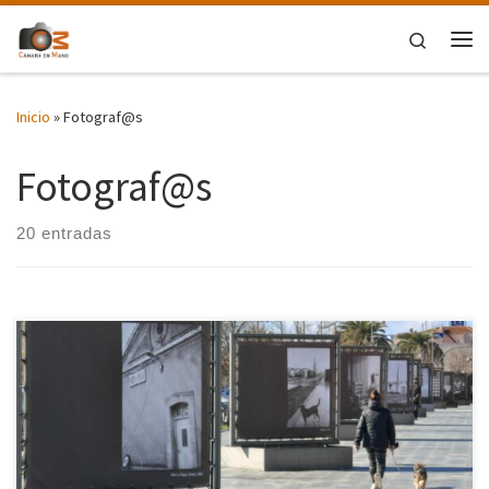
Saltar al contenido
Search
Me
Inicio
»
Fotograf@s
Fotograf@s
20 entradas