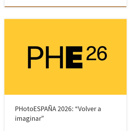
Este año, PhotoEspaña celebra su 29ª edición con casi 100
exposiciones, más de 300 artistas y un lema: “Volver a imaginar”.
En esta edición, el festival mira hacia la juventud […]
PHotoESPAÑA 2026: “Volver a
imaginar”