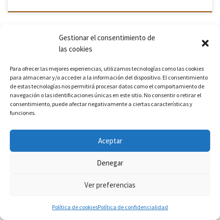
Gestionar el consentimiento de
las cookies
Para ofrecer las mejores experiencias, utilizamos tecnologías como las cookies
para almacenar y/o acceder a la información del dispositivo. El consentimiento
¿Te apasiona el retrato y quieres capturar miradas auténticas,
de estas tecnologías nos permitirá procesar datos como el comportamiento de
gestos espontáneos y emociones reales? Te invitamos a participar
navegación o las identificaciones únicas en este sitio. No consentir o retirar el
en el taller “Retrato a la intemperie”, una experiencia intensiva de
consentimiento, puede afectar negativamente a ciertas características y
la […]
funciones.
Aceptar
Denegar
Taller «Retrato a la intemperie»
Ver preferencias
con Jerónimo Álvarez
Política de cookies
Política de confidencialidad