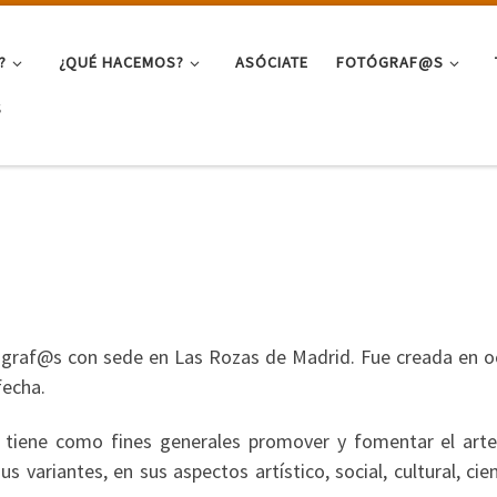
?
¿QUÉ HACEMOS?
ASÓCIATE
FOTÓGRAF@S
S
ógraf@s con sede en Las Rozas de Madrid. Fue creada en o
fecha.
n tiene como fines generales promover y fomentar el arte
s variantes, en sus aspectos artístico, social, cultural, cien