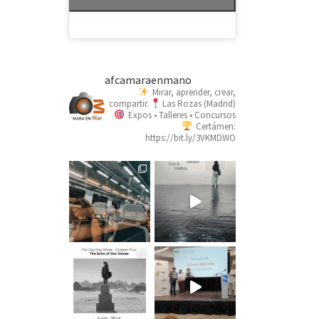
afcamaraenmano
Mirar, aprender, crear,
compartir.
Las Rozas (Madrid)
Expos • Talleres • Concursos
Certámen:
https://bit.ly/3VKMDWO