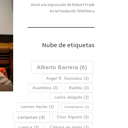
Visita a la exposición de Robert Frank
en la Fundación Telefónica
Nube de etiquetas
Alberto Barrera
(6)
Angel R. Gonzalez
(3)
Asamblea
(3)
Badibú
(3)
carlos delgado
(3)
carmen hache
(3)
Cementerio
(2)
certamen
(4)
Chus Algueró
(3)
cuenca
(3)
Cámara en mano
(3)