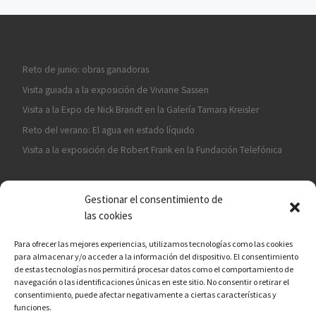
Reto de junio: obras ganadoras
Visita guiada a la exposición de Viviane Sassen
Visita a la Expo de Nick Brandt en la Galería Tamara Kreisler
Reto del verano: El agua en estado líquido
Visita a la exposición de Robert Frank en la Fundación Telefónica
Gestionar el consentimiento de
las cookies
Para ofrecer las mejores experiencias, utilizamos tecnologías como las cookies
para almacenar y/o acceder a la información del dispositivo. El consentimiento
¡ASÓCIATE A CÁMARA EN MANO!
de estas tecnologías nos permitirá procesar datos como el comportamiento de
navegación o las identificaciones únicas en este sitio. No consentir o retirar el
consentimiento, puede afectar negativamente a ciertas características y
funciones.