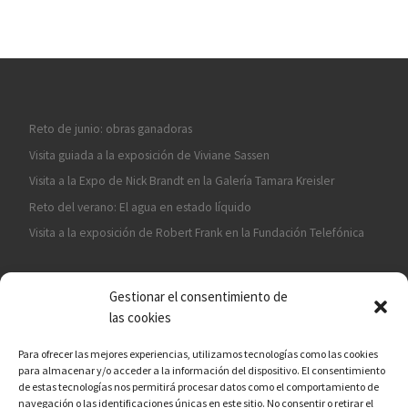
Reto de junio: obras ganadoras
Visita guiada a la exposición de Viviane Sassen
Visita a la Expo de Nick Brandt en la Galería Tamara Kreisler
Reto del verano: El agua en estado líquido
Visita a la exposición de Robert Frank en la Fundación Telefónica
Gestionar el consentimiento de
las cookies
Para ofrecer las mejores experiencias, utilizamos tecnologías como las cookies
para almacenar y/o acceder a la información del dispositivo. El consentimiento
¡ASÓCIATE A CÁMARA EN MANO!
de estas tecnologías nos permitirá procesar datos como el comportamiento de
navegación o las identificaciones únicas en este sitio. No consentir o retirar el