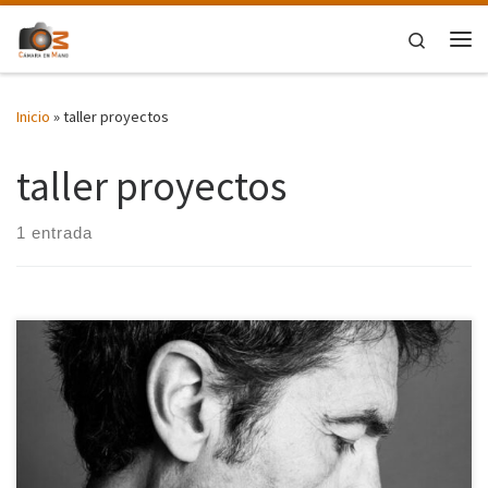
Saltar al contenido
Search
Me
Inicio
»
taller proyectos
taller proyectos
1 entrada