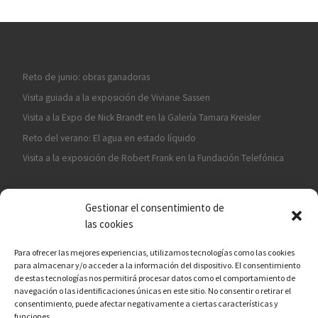
Reto de junio: obras ganadoras
Visita guiada a la exposición de Viviane Sassen
Visita a la Expo de Nick Brandt en la Galería Tamara Kreisler
Reto del verano: El agua en estado líquido
Visita a la exposición de Robert Frank en la Fundación Telefónica
Gestionar el consentimiento de
las cookies
Para ofrecer las mejores experiencias, utilizamos tecnologías como las cookies
para almacenar y/o acceder a la información del dispositivo. El consentimiento
¡ASÓCIATE A CÁMARA EN MANO!
de estas tecnologías nos permitirá procesar datos como el comportamiento de
navegación o las identificaciones únicas en este sitio. No consentir o retirar el
consentimiento, puede afectar negativamente a ciertas características y
funciones.