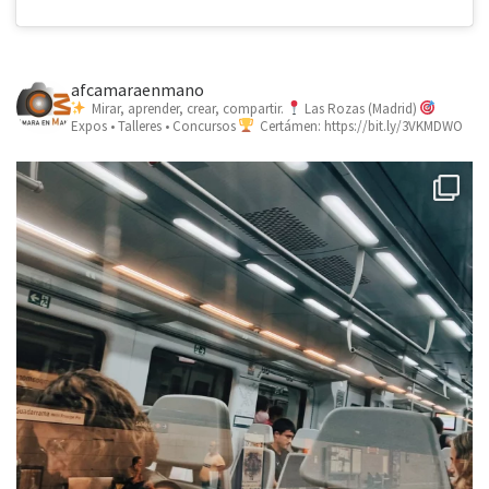
afcamaraenmano
Mirar, aprender, crear, compartir.
Las Rozas (Madrid)
Expos • Talleres • Concursos
Certámen: https://bit.ly/3VKMDWO