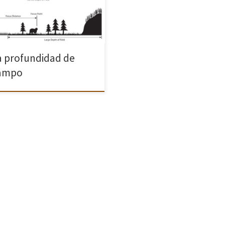
o de El Blog del Fotografo
tro amigo Mario Perez nos
ica muy clarito qué es la […]
a profundidad de
ampo