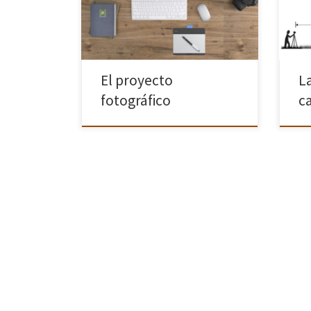
dirigido por mario Pérez, sobre los
vide
proyectos de fotografía e autor. En el
nues
primero se explica el paso a […]
expl
El proyecto
L
fotográfico
c