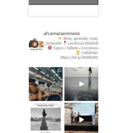
afcamaraenmano
Mirar, aprender, crear,
compartir.
Las Rozas (Madrid)
Expos • Talleres • Concursos
Certámen:
https://bit.ly/3VKMDWO