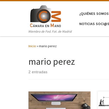
Saltar al contenido
¿QUIÉNES SOMOS
NOTICIAS SOCI@
Miembro de Fed. Fot. de Madrid
Inicio
»
mario perez
mario perez
2 entradas
Te traemos esta vez dos estupendos
Y ah
artículos de Blog del Fotógrafo,
técni