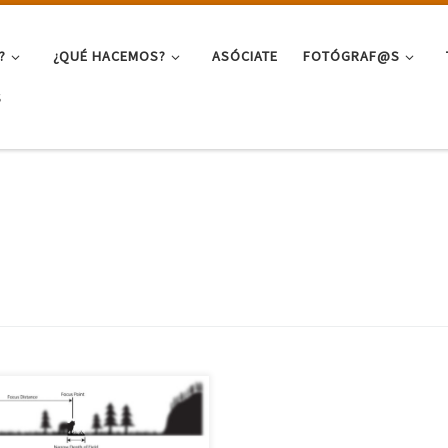
?
¿QUÉ HACEMOS?
ASÓCIATE
FOTÓGRAF@S
S
ora un poco de repaso de
ca básicas. En este artículo y