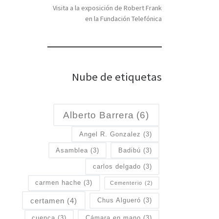
Visita a la exposición de Robert Frank
en la Fundación Telefónica
Nube de etiquetas
Alberto Barrera
(6)
Angel R. Gonzalez
(3)
Asamblea
(3)
Badibú
(3)
carlos delgado
(3)
carmen hache
(3)
Cementerio
(2)
certamen
(4)
Chus Algueró
(3)
cuenca
(3)
Cámara en mano
(3)