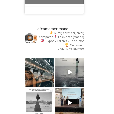
afcamaraenmano
Mirar, aprender, crear,
compartir.
Las Rozas (Madrid)
Expos • Talleres • Concursos
Certámen:
https://bit.ly/3VKMDWO