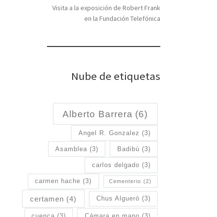
Visita a la exposición de Robert Frank
en la Fundación Telefónica
Nube de etiquetas
Alberto Barrera
(6)
Angel R. Gonzalez
(3)
Asamblea
(3)
Badibú
(3)
carlos delgado
(3)
carmen hache
(3)
Cementerio
(2)
certamen
(4)
Chus Algueró
(3)
cuenca
(3)
Cámara en mano
(3)