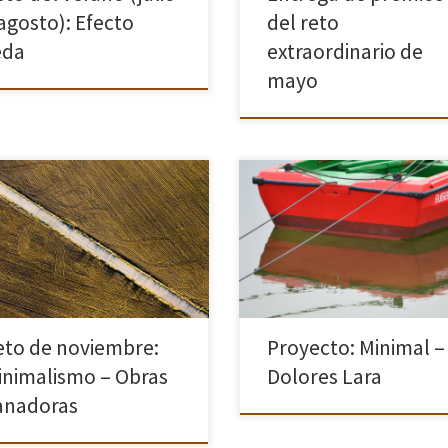
 agosto): Efecto
del reto
eda
extraordinario de
mayo
ste reto se han recibido durante
M I N I M A L He elegido la fotogra
es de noviembre 24 fotografías,
minimalista por una razón muy
por participante. Tras la votación,
sencilla: me gusta, y me gusta casi
a que han participado 22
darme cuenta. Históricamente
onas y cada una ha […]
siempre intentaba fotografiar […
eto de noviembre:
Proyecto: Minimal –
inimalismo – Obras
Dolores Lara
anadoras