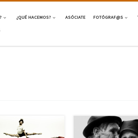
?
¿QUÉ HACEMOS?
ASÓCIATE
FOTÓGRAF@S
S
e sus orígenes, el ser humano ha
Reto Julio/Agosto 2025: “El Arte 
ido la necesidad de comunicarse
Envejecer. Del Rosa al Amarillo”
vés del cuerpo. El baile,
Durante los meses de Julio y Ago