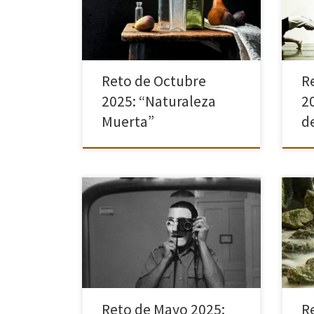
creación de escenas detallada y
expre
minuciosamente compuestas. Se
movi
caracteriza por una cuidadosa
entr
composición […]
Reto de Octubre
R
2025: “Naturaleza
20
Muerta”
d
En este reto intentaremos seguir la
El “
estela de uno de los más famosos
artí
fotógrafos: Lee Friedlander. Lee
líqu
Friedlander nos dejó uno de los
norm
porfolios fotográficos más amplios y
del 
variados del […]
fuen
Reto de Mayo 2025:
Re