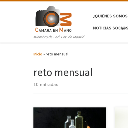
Saltar al contenido
¿QUIÉNES SOMOS
NOTICIAS SOCI@
Miembro de Fed. Fot. de Madrid
Inicio
»
reto mensual
reto mensual
10 entradas
La fotografía de Naturaleza Muerta es
Desd
un género que representa objetos
sent
inanimados o cotidianos y permite la
a tra