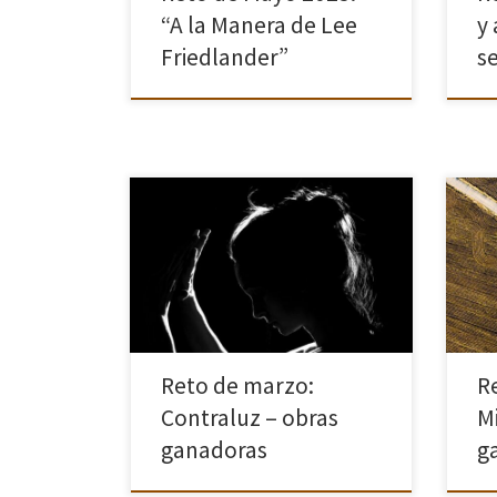
“A la Manera de Lee
y
Friedlander”
s
Hoy queremos compartir contigo las
En e
impresionantes imágenes ganadoras
el m
del reto fotográfico mensual de
una 
marzo sobre el tema “contraluz”. En
en l
este reto han participado 24 de
pers
nuestr@s asociad@s y las fotografías
[…]
Reto de marzo:
R
Contraluz – obras
M
ganadoras
g