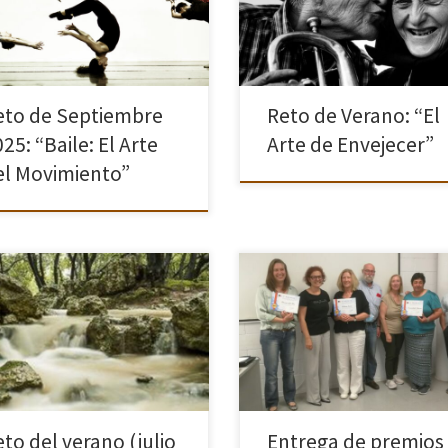
sión rítmica y ritual del
te proponemos un reto lleno de
miento, ha servido como puente
emoción e historias únicas. Plasm
e las […]
en […]
eto de Septiembre
Reto de Verano: “El
25: “Baile: El Arte
Arte de Envejecer”
el Movimiento”
Efecto Seda” es un recurso
El pasado 18 de junio tuvo lugar l
stico que se obtiene fotografiando
fiesta de entrega de premios de
idos en movimiento y que
nuestro reto extraordinario de m
almente se realiza con el agua
que, como recordaras, tenía co
mar, ríos, arroyos, cascadas,
lema «la hora dorada y la […]
tes, etc. a […]
to del verano (julio
Entrega de premios