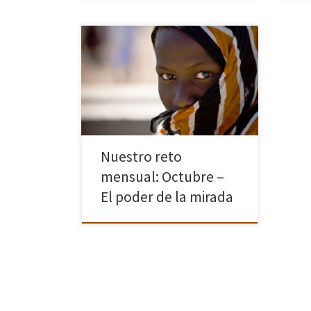
Este mes de octubre comenzamos la
actividad del “reto fotográfico
mensual” por el que una persona
asociada elige un tema y lo
contextualiza con algunas sugerencias
para estimular la creatividad […]
Nuestro reto
mensual: Octubre –
El poder de la mirada