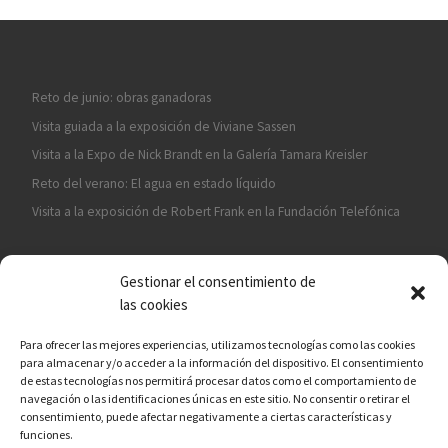
Reto de junio: obras ganadoras
Visita guiada a la exposición de Viviane Sassen
Visita a la Expo de Nick Brandt en la Galería Tamara Kreisler
Reto del verano: El agua en estado líquido
Visita a la exposición de Robert Frank en la Fundación Telefónica
Gestionar el consentimiento de
las cookies
Para ofrecer las mejores experiencias, utilizamos tecnologías como las cookies
para almacenar y/o acceder a la información del dispositivo. El consentimiento
¡ASÓCIATE A CÁMARA EN MANO!
de estas tecnologías nos permitirá procesar datos como el comportamiento de
navegación o las identificaciones únicas en este sitio. No consentir o retirar el
consentimiento, puede afectar negativamente a ciertas características y
funciones.