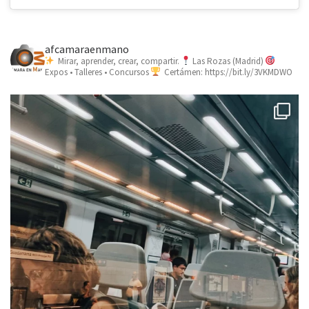
afcamaraenmano
Mirar, aprender, crear, compartir.
Las Rozas (Madrid)
Expos • Talleres • Concursos
Certámen: https://bit.ly/3VKMDWO