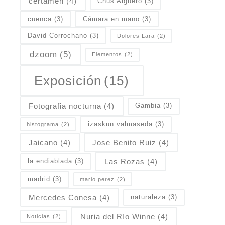
certamen
(4)
Chus Algueró
(3)
cuenca
(3)
Cámara en mano
(3)
David Corrochano
(3)
Dolores Lara
(2)
dzoom
(5)
Elementos
(2)
Exposición
(15)
Fotografia nocturna
(4)
Gambia
(3)
izaskun valmaseda
(3)
histograma
(2)
Jaicano
(4)
Jose Benito Ruiz
(4)
Las Rozas
(4)
la endiablada
(3)
madrid
(3)
mario perez
(2)
Mercedes Conesa
(4)
naturaleza
(3)
Nuria del Río Winne
(4)
Noticias
(2)