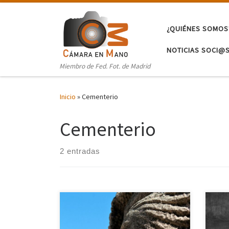
Saltar al contenido
¿QUIÉNES SOMOS
NOTICIAS SOCI@
Miembro de Fed. Fot. de Madrid
Inicio
»
Cementerio
Cementerio
2 entradas
A pesar de su deterioro, merece la
pena un paseo cámara en mano por
un cementerio cuya construcción