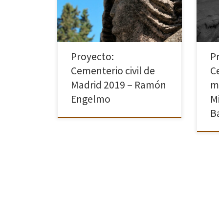
concluyó en 1925 pero que se
inauguró en 1884 como cementerio
de […]
Proyecto:
P
Cementerio civil de
C
Madrid 2019 – Ramón
m
Engelmo
M
B