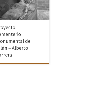
royecto:
ementerio
onumental de
ilán – Alberto
arrera