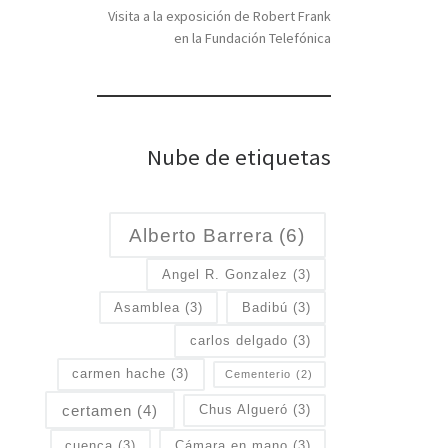
Visita a la exposición de Robert Frank
en la Fundación Telefónica
Nube de etiquetas
Alberto Barrera
(6)
Angel R. Gonzalez
(3)
Asamblea
(3)
Badibú
(3)
carlos delgado
(3)
carmen hache
(3)
Cementerio
(2)
certamen
(4)
Chus Algueró
(3)
cuenca
(3)
Cámara en mano
(3)