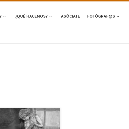
?
¿QUÉ HACEMOS?
ASÓCIATE
FOTÓGRAF@S
S