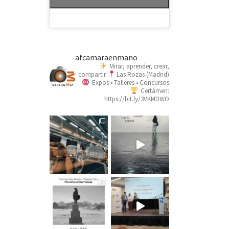
afcamaraenmano
Mirar, aprender, crear,
compartir.
Las Rozas (Madrid)
Expos • Talleres • Concursos
Certámen:
https://bit.ly/3VKMDWO