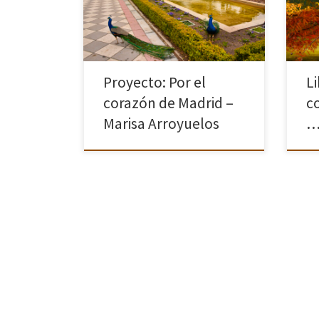
obligados a dejar el norte y
esqu
trasladarnos a Madrid. Añorábamos
tecl
tanto los paisajes […]
Proyecto: Por el
Li
corazón de Madrid –
c
Marisa Arroyuelos