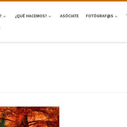
?
¿QUÉ HACEMOS?
ASÓCIATE
FOTÓGRAF@S
S
a en la imagen para ver el libro.
 regresar pulsa en la X de la