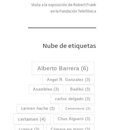
Visita a la exposición de Robert Frank
en la Fundación Telefónica
Nube de etiquetas
Alberto Barrera
(6)
Angel R. Gonzalez
(3)
Asamblea
(3)
Badibú
(3)
carlos delgado
(3)
carmen hache
(3)
Cementerio
(2)
certamen
(4)
Chus Algueró
(3)
cuenca
(3)
Cámara en mano
(3)