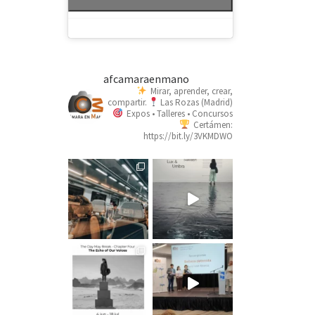
afcamaraenmano
Mirar, aprender, crear,
compartir.
Las Rozas (Madrid)
Expos • Talleres • Concursos
Certámen:
https://bit.ly/3VKMDWO