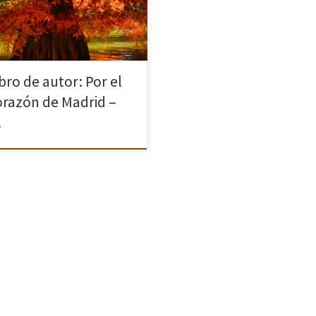
ina superior derecha o pulsa la
a ESC. Por el Corazón de […]
bro de autor: Por el
orazón de Madrid –
…