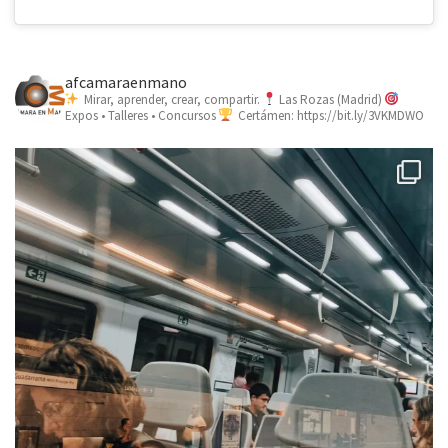
afcamaraenmano
Mirar, aprender, crear, compartir.
Las Rozas (Madrid)
Expos • Talleres • Concursos
Certámen: https://bit.ly/3VKMDWO