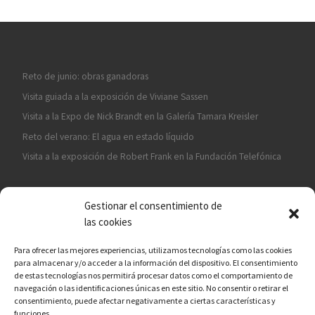
Reto de junio: obras ganadoras
Visita guiada a la exposición de Viviane Sassen
Visita a la Expo de Nick Brandt en la Galería Tamara Kreisler
Reto del verano: El agua en estado líquido
Visita a la exposición de Robert Frank en la Fundación Telefónica
Gestionar el consentimiento de
las cookies
Para ofrecer las mejores experiencias, utilizamos tecnologías como las cookies
para almacenar y/o acceder a la información del dispositivo. El consentimiento
¡ASÓCIATE A CÁMARA EN MANO!
de estas tecnologías nos permitirá procesar datos como el comportamiento de
navegación o las identificaciones únicas en este sitio. No consentir o retirar el
consentimiento, puede afectar negativamente a ciertas características y
funciones.