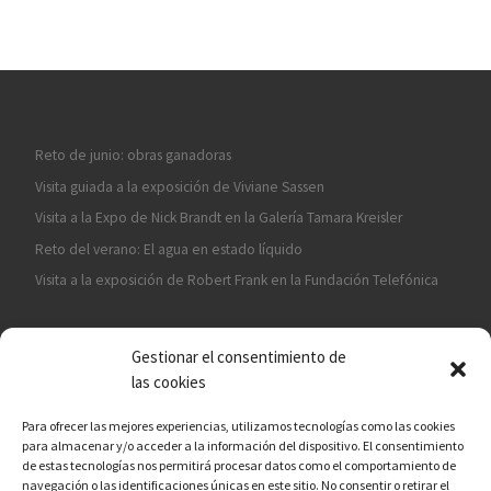
Reto de junio: obras ganadoras
Visita guiada a la exposición de Viviane Sassen
Visita a la Expo de Nick Brandt en la Galería Tamara Kreisler
Reto del verano: El agua en estado líquido
Visita a la exposición de Robert Frank en la Fundación Telefónica
Gestionar el consentimiento de
las cookies
Para ofrecer las mejores experiencias, utilizamos tecnologías como las cookies
para almacenar y/o acceder a la información del dispositivo. El consentimiento
¡ASÓCIATE A CÁMARA EN MANO!
de estas tecnologías nos permitirá procesar datos como el comportamiento de
navegación o las identificaciones únicas en este sitio. No consentir o retirar el