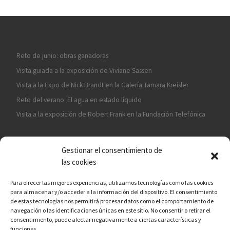
Reto de junio: obras ganadoras
Visita guiada a la exposición de Viviane Sassen
Visita a la Expo de Nick Brandt en la Galería Tamara Kreisler
Reto del verano: El agua en estado líquido
Visita a la exposición de Robert Frank en la Fundación Telefónica
Gestionar el consentimiento de
las cookies
Para ofrecer las mejores experiencias, utilizamos tecnologías como las cookies
para almacenar y/o acceder a la información del dispositivo. El consentimiento
¡ASÓCIATE A CÁMARA EN MANO!
de estas tecnologías nos permitirá procesar datos como el comportamiento de
navegación o las identificaciones únicas en este sitio. No consentir o retirar el
consentimiento, puede afectar negativamente a ciertas características y
funciones.