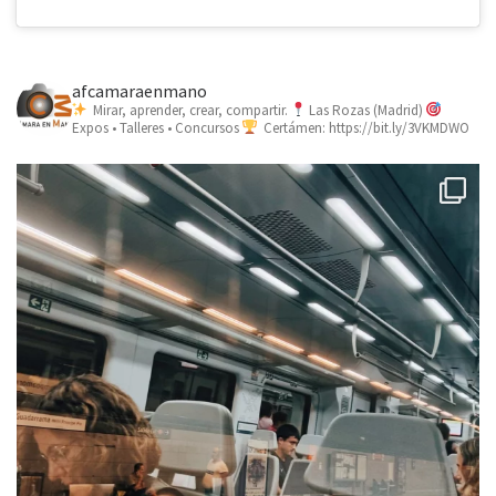
afcamaraenmano
Mirar, aprender, crear, compartir.
Las Rozas (Madrid)
Expos • Talleres • Concursos
Certámen: https://bit.ly/3VKMDWO