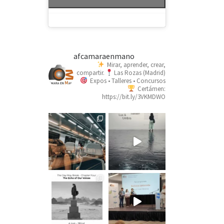
afcamaraenmano
Mirar, aprender, crear,
compartir.
Las Rozas (Madrid)
Expos • Talleres • Concursos
Certámen:
https://bit.ly/3VKMDWO