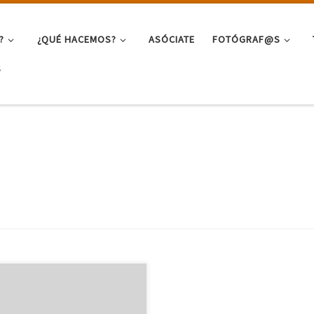
?
¿QUÉ HACEMOS?
ASÓCIATE
FOTÓGRAF@S
S
a en la imagen para ver el libro.
 regresar pulsa en la X de la