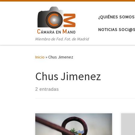
Saltar al contenido
¿QUIÉNES SOMOS
NOTICIAS SOCI@
Miembro de Fed. Fot. de Madrid
Inicio
»
Chus Jimenez
Chus Jimenez
2 entradas
UN LUGAR PARA SOÑAR Este trabajo
Puls
ha sido el proyecto realizado en Las
Para