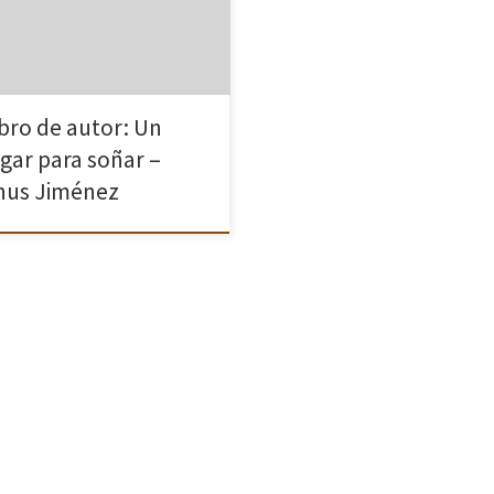
ina superior derecha o pulsa la
a ESC.
ibro de autor: Un
ugar para soñar –
hus Jiménez