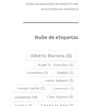
Visita a la exposición de Robert Frank
en la Fundación Telefónica
Nube de etiquetas
Alberto Barrera
(6)
Angel R. Gonzalez
(3)
Asamblea
(3)
Badibú
(3)
carlos delgado
(3)
carmen hache
(3)
Cementerio
(2)
certamen
(4)
Chus Algueró
(3)
cuenca
(3)
Cámara en mano
(3)