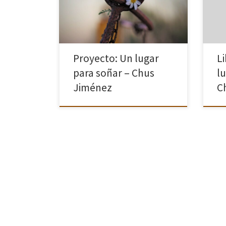
Rozas (Madrid) “Fotografía de Autor”
esqu
2020-21 Quien crea una imagen crea
tecl
AMOR y POESÍA, imágenes que se […]
Proyecto: Un lugar
L
para soñar – Chus
l
Jiménez
C