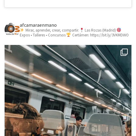
afcamaraenmano
Mirar, aprender, crear, compartir.
Las Rozas (Madrid)
Expos • Talleres • Concursos
Certámen: https://bit.ly/3VKMDWO