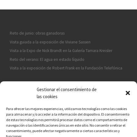
Reto de junio: obras ganadoras
Visita guiada a la exposición de Viviane Sassen
Visita a la Expo de Nick Brandt en la Galería Tamara Kreisler
Reto del verano: El agua en estado líquido
Visita a la exposición de Robert Frank en la Fundación Telefónica
Gestionar el consentimiento de
las cookies
Para ofrecer las mejores experiencias, utilizamos tecnologías como las cookies
para almacenar y/o acceder a la información del dispositivo. El consentimiento
¡ASÓCIATE A CÁMARA EN MANO!
de estas tecnologías nos permitirá procesar datos como el comportamiento de
navegación o las identificaciones únicas en este sitio. No consentir o retirar el
consentimiento, puede afectar negativamente a ciertas características y
funciones.