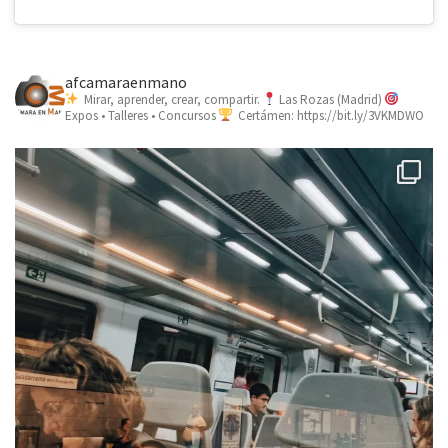
afcamaraenmano
Mirar, aprender, crear, compartir.
Las Rozas (Madrid)
Expos • Talleres • Concursos
Certámen: https://bit.ly/3VKMDWO