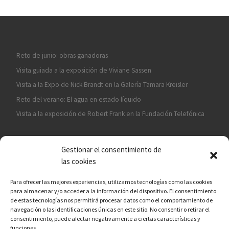
Reto de junio: obras ganadoras
Visita guiada a la exposición de Viviane Sassen
Visita a la Expo de Nick Brandt en la Galería Tamara Kreisler
Reto del verano: El agua en estado líquido
Visita a la exposición de Robert Frank en la Fundación Telefónica
Gestionar el consentimiento de
las cookies
Para ofrecer las mejores experiencias, utilizamos tecnologías como las cookies
para almacenar y/o acceder a la información del dispositivo. El consentimiento
¡ASÓCIATE A CÁMARA EN MANO!
de estas tecnologías nos permitirá procesar datos como el comportamiento de
navegación o las identificaciones únicas en este sitio. No consentir o retirar el
consentimiento, puede afectar negativamente a ciertas características y
funciones.