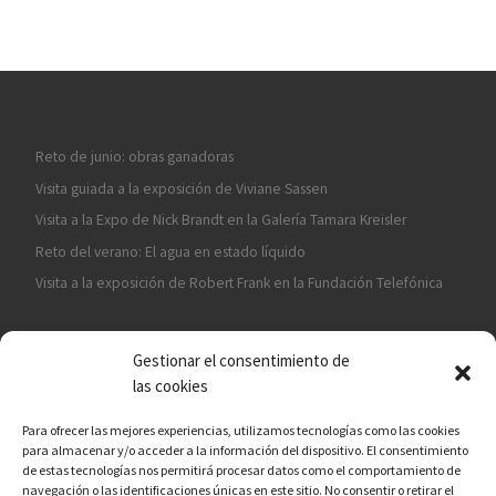
Reto de junio: obras ganadoras
Visita guiada a la exposición de Viviane Sassen
Visita a la Expo de Nick Brandt en la Galería Tamara Kreisler
Reto del verano: El agua en estado líquido
Visita a la exposición de Robert Frank en la Fundación Telefónica
Gestionar el consentimiento de
las cookies
Para ofrecer las mejores experiencias, utilizamos tecnologías como las cookies
para almacenar y/o acceder a la información del dispositivo. El consentimiento
¡ASÓCIATE A CÁMARA EN MANO!
de estas tecnologías nos permitirá procesar datos como el comportamiento de
navegación o las identificaciones únicas en este sitio. No consentir o retirar el