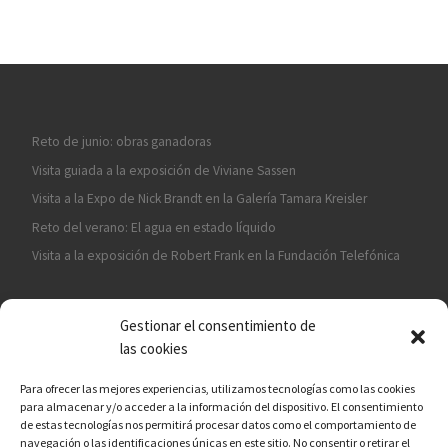
Reto de junio: obras ganadoras
Visita guiada a la exposición de Viviane Sassen
Visita a la Expo de Nick Brandt en la Galería Tamara Kreisler
Reto del verano: El agua en estado líquido
Visita a la exposición de Robert Frank en la Fundación Telefónica
Gestionar el consentimiento de
las cookies
Para ofrecer las mejores experiencias, utilizamos tecnologías como las cookies
para almacenar y/o acceder a la información del dispositivo. El consentimiento
¡ASÓCIATE A CÁMARA EN MANO!
de estas tecnologías nos permitirá procesar datos como el comportamiento de
navegación o las identificaciones únicas en este sitio. No consentir o retirar el