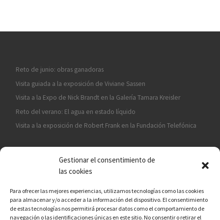
Reto de junio: obras ganadoras
Visita guiada a la exposición de Viviane Sassen
Visita a la Expo de Nick Brandt en la Galería Tamara Kreisler
Reto del verano: El agua en estado líquido
Visita a la exposición de Robert Frank en la Fundación Telefónica
Gestionar el consentimiento de
las cookies
Para ofrecer las mejores experiencias, utilizamos tecnologías como las cookies
para almacenar y/o acceder a la información del dispositivo. El consentimiento
¡ASÓCIATE A CÁMARA EN MANO!
de estas tecnologías nos permitirá procesar datos como el comportamiento de
navegación o las identificaciones únicas en este sitio. No consentir o retirar el