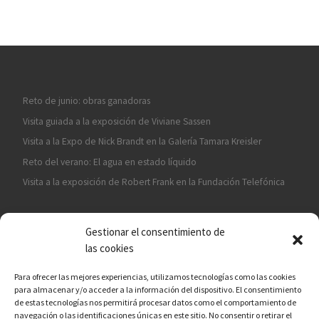
Reto de junio: obras ganadoras
Visita guiada a la exposición de Viviane Sassen
Visita a la Expo de Nick Brandt en la Galería Tamara Kreisler
Reto del verano: El agua en estado líquido
Visita a la exposición de Robert Frank en la Fundación Telefónica
Gestionar el consentimiento de
las cookies
Para ofrecer las mejores experiencias, utilizamos tecnologías como las cookies
para almacenar y/o acceder a la información del dispositivo. El consentimiento
¡ASÓCIATE A CÁMARA EN MANO!
de estas tecnologías nos permitirá procesar datos como el comportamiento de
navegación o las identificaciones únicas en este sitio. No consentir o retirar el