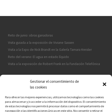
Reto de junio: obras ganadoras
Visita guiada a la exposición de Viviane Sassen
Visita a la Expo de Nick Brandt en la Galería Tamara Kreisler
Reto del verano: El agua en estado líquido
Visita a la exposición de Robert Frank en la Fundación Telefónica
Gestionar el consentimiento de
las cookies
Para ofrecer las mejores experiencias, utilizamos tecnologías como las cookies
para almacenar y/o acceder a la información del dispositivo. El consentimiento
¡ASÓCIATE A CÁMARA EN MANO!
de estas tecnologías nos permitirá procesar datos como el comportamiento de
navegación o las identificaciones únicas en este sitio. No consentir o retirar el