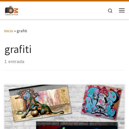
Saltar al contenido
Search
Me
Inicio
»
grafiti
grafiti
1 entrada