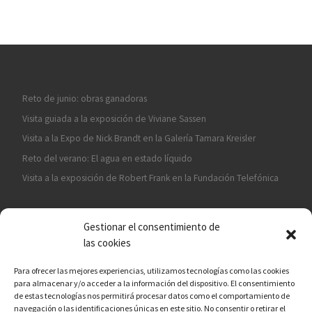
Reto de junio: obras ganadoras
Visita guiada a la exposición de Viviane Sassen
Visita a la Expo de Nick Brandt en la Galería Tamara Kreisler
Reto del verano: El agua en estado líquido
Visita a la exposición de Robert Frank en la Fundación Telefónica
Gestionar el consentimiento de
las cookies
Para ofrecer las mejores experiencias, utilizamos tecnologías como las cookies
para almacenar y/o acceder a la información del dispositivo. El consentimiento
¡ASÓCIATE A CÁMARA EN MANO!
de estas tecnologías nos permitirá procesar datos como el comportamiento de
navegación o las identificaciones únicas en este sitio. No consentir o retirar el