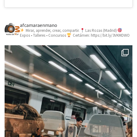
afcamaraenmano
Mirar, aprender, crear, compartir.
Las Rozas (Madrid)
Expos • Talleres • Concursos
Certámen: https://bit.ly/3VKMDWO