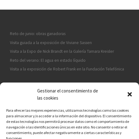
Reto de junio: obras ganadoras
Visita guiada a la exposición de Viviane Sassen
Visita a la Expo de Nick Brandt en la Galería Tamara Kreisler
Reto del verano: El agua en estado líquido
Visita a la exposición de Robert Frank en la Fundación Telefónica
Gestionar el consentimiento de
las cookies
Para ofrecer las mejores experiencias, utilizamos tecnologías como las cookies
para almacenar y/o acceder a la información del dispositivo. El consentimiento
¡ASÓCIATE A CÁMARA EN MANO!
de estas tecnologías nos permitirá procesar datos como el comportamiento de
navegación o las identificaciones únicas en este sitio. No consentir o retirar el
consentimiento, puede afectar negativamente a ciertas características y
funciones.