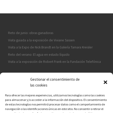
Reto de junio: obras ganadoras
Visita guiada a la exposición de Viviane Sassen
Visita a la Expo de Nick Brandt en la Galería Tamara Kreisler
Reto del verano: El agua en estado líquido
Visita a la exposición de Robert Frank en la Fundación Telefónica
Gestionar el consentimiento de
las cookies
Para ofrecer las mejores experiencias, utilizamos tecnologías como las cookies
para almacenar y/o acceder a la información del dispositivo. El consentimiento
¡ASÓCIATE A CÁMARA EN MANO!
de estas tecnologías nos permitirá procesar datos como el comportamiento de
navegación o las identificaciones únicas en este sitio. No consentir o retirar el