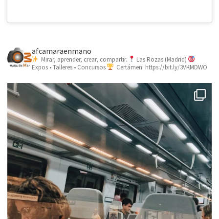
afcamaraenmano
Mirar, aprender, crear, compartir.
Las Rozas (Madrid)
Expos • Talleres • Concursos
Certámen: https://bit.ly/3VKMDWO