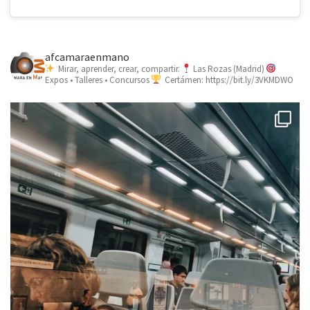
afcamaraenmano
Mirar, aprender, crear, compartir.
Las Rozas (Madrid)
Expos • Talleres • Concursos
Certámen: https://bit.ly/3VKMDWO