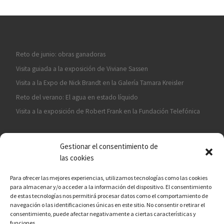
Reto de junio: obras ganadoras
Visita guiada a la exposición de Viviane Sassen
Visita a la Expo de Nick Brandt en la Galería Tamara Kreisler
Reto del verano: El agua en estado líquido
Visita a la exposición de Robert Frank en la Fundación Telefónica
Gestionar el consentimiento de
las cookies
Para ofrecer las mejores experiencias, utilizamos tecnologías como las cookies
para almacenar y/o acceder a la información del dispositivo. El consentimiento
¡ASÓCIATE A CÁMARA EN MANO!
de estas tecnologías nos permitirá procesar datos como el comportamiento de
navegación o las identificaciones únicas en este sitio. No consentir o retirar el
consentimiento, puede afectar negativamente a ciertas características y
funciones.