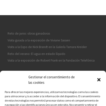
Reto de junio: obras ganadoras
Visita guiada a la exposición de Viviane Sassen
Visita a la Expo de Nick Brandt en la Galería Tamara Kreisler
Reto del verano: El agua en estado líquido
Visita a la exposición de Robert Frank en la Fundación Telefónica
Gestionar el consentimiento de
las cookies
Para ofrecer las mejores experiencias, utilizamos tecnologías como las cookies
para almacenar y/o acceder a la información del dispositivo. El consentimiento
¡ASÓCIATE A CÁMARA EN MANO!
de estas tecnologías nos permitirá procesar datos como el comportamiento de
navegación o las identificaciones únicas en este sitio. No consentir o retirar el