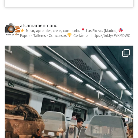
afcamaraenmano
Mirar, aprender, crear, compartir.
Las Rozas (Madrid)
Expos • Talleres • Concursos
Certámen: https://bit.ly/3VKMDWO