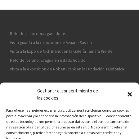
Reto de junio: obras ganadoras
Visita guiada a la exposición de Viviane Sassen
Visita a la Expo de Nick Brandt en la Galería Tamara Kreisler
Reto del verano: El agua en estado líquido
Visita a la exposición de Robert Frank en la Fundación Telefónica
Gestionar el consentimiento de
las cookies
Para ofrecer las mejores experiencias, utilizamos tecnologías como las cookies
para almacenar y/o acceder a la información del dispositivo. El consentimiento
¡ASÓCIATE A CÁMARA EN MANO!
de estas tecnologías nos permitirá procesar datos como el comportamiento de
navegación o las identificaciones únicas en este sitio. No consentir o retirar el
consentimiento, puede afectar negativamente a ciertas características y
funciones.