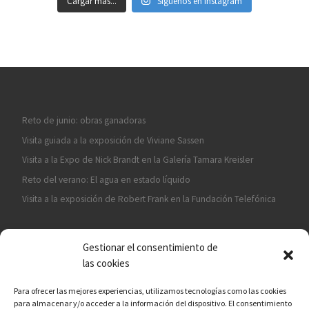
Cargar más...
Síguenos en Instagram
Reto de junio: obras ganadoras
Visita guiada a la exposición de Viviane Sassen
Visita a la Expo de Nick Brandt en la Galería Tamara Kreisler
Reto del verano: El agua en estado líquido
Visita a la exposición de Robert Frank en la Fundación Telefónica
Gestionar el consentimiento de
las cookies
Para ofrecer las mejores experiencias, utilizamos tecnologías como las cookies
para almacenar y/o acceder a la información del dispositivo. El consentimiento