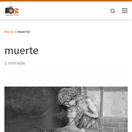
Saltar al contenido
Search
Me
Inicio
»
muerte
muerte
1 entrada