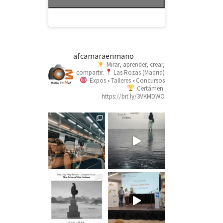
afcamaraenmano
Mirar, aprender, crear,
compartir.
Las Rozas (Madrid)
Expos • Talleres • Concursos
Certámen:
https://bit.ly/3VKMDWO