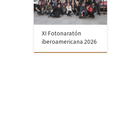
la capital española a una jornada
simultánea que une a 66 ciudades de
[…]
XI Fotonaratón
iberoamericana 2026