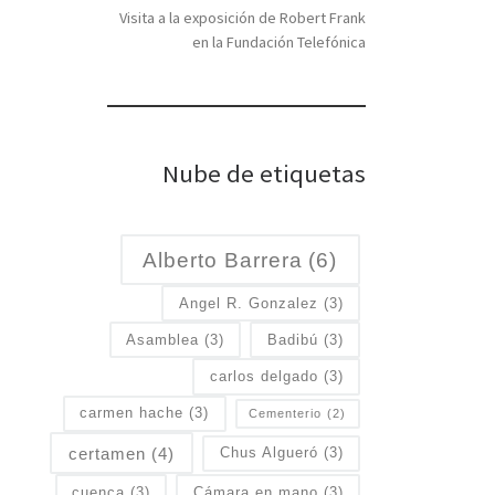
Visita a la exposición de Robert Frank
en la Fundación Telefónica
Nube de etiquetas
Alberto Barrera
(6)
Angel R. Gonzalez
(3)
Asamblea
(3)
Badibú
(3)
carlos delgado
(3)
carmen hache
(3)
Cementerio
(2)
certamen
(4)
Chus Algueró
(3)
cuenca
(3)
Cámara en mano
(3)