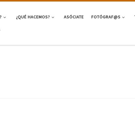
?
¿QUÉ HACEMOS?
ASÓCIATE
FOTÓGRAF@S
S