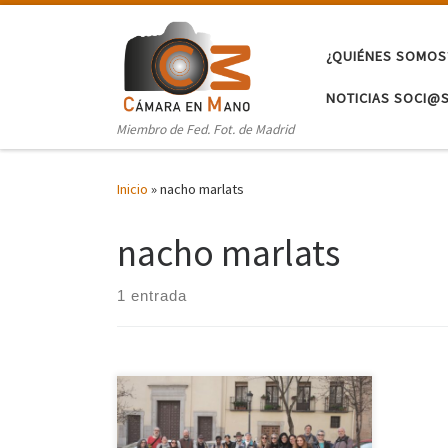
Saltar al contenido
¿QUIÉNES SOMOS
NOTICIAS SOCI@
Miembro de Fed. Fot. de Madrid
Inicio
»
nacho marlats
nacho marlats
1 entrada
La Fotonaratón Iberoamericana volvió
a tomar las calles de Madrid este
domingo 22 de febrero, sumando a