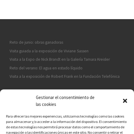
Reto de junio: obras ganadoras
Visita guiada a la exposición de Viviane Sassen
Visita a la Expo de Nick Brandt en la Galería Tamara Kreisler
Reto del verano: El agua en estado líquido
Visita a la exposición de Robert Frank en la Fundación Telefónica
Gestionar el consentimiento de
las cookies
Para ofrecer las mejores experiencias, utilizamos tecnologías como las cookies
para almacenar y/o acceder a la información del dispositivo. El consentimiento
¡ASÓCIATE A CÁMARA EN MANO!
de estas tecnologías nos permitirá procesar datos como el comportamiento de
navegación o las identificaciones únicas en este sitio. No consentir o retirar el