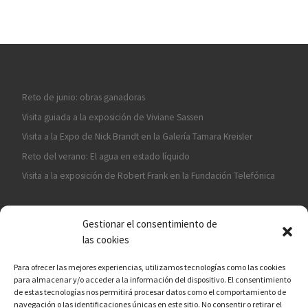
Reto de junio: obras ganadoras
Visita guiada a la exposición de Viviane Sassen
Visita a la Expo de Nick Brandt en la Galería Tamara Kreisler
Reto del verano: El agua en estado líquido
Visita a la exposición de Robert Frank en la Fundación Telefónica
Gestionar el consentimiento de
las cookies
Para ofrecer las mejores experiencias, utilizamos tecnologías como las cookies
para almacenar y/o acceder a la información del dispositivo. El consentimiento
¡ASÓCIATE A CÁMARA EN MANO!
de estas tecnologías nos permitirá procesar datos como el comportamiento de
navegación o las identificaciones únicas en este sitio. No consentir o retirar el