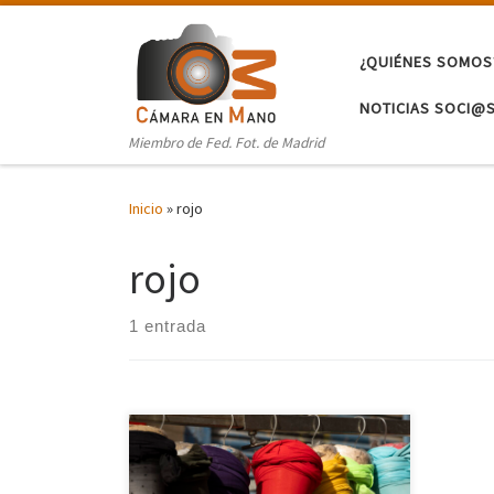
Saltar al contenido
¿QUIÉNES SOMOS
NOTICIAS SOCI@
Miembro de Fed. Fot. de Madrid
Inicio
»
rojo
rojo
1 entrada
El domingo 25 de febrero
inauguramos un nuevo tipo de salida
a propuesta de la vocalía de Salidas y