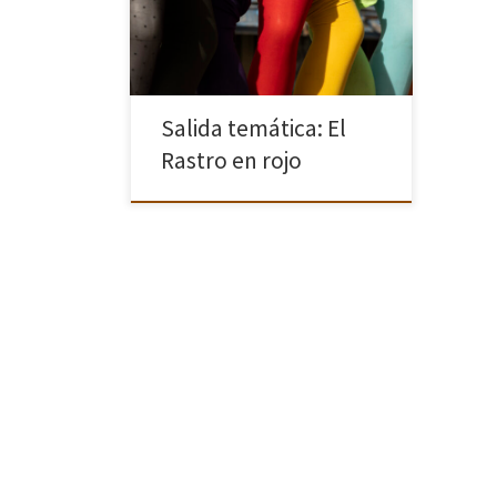
Viajes fotográficos: la salida temática.
En este tipo de salidas,
compartiremos […]
Salida temática: El
Rastro en rojo