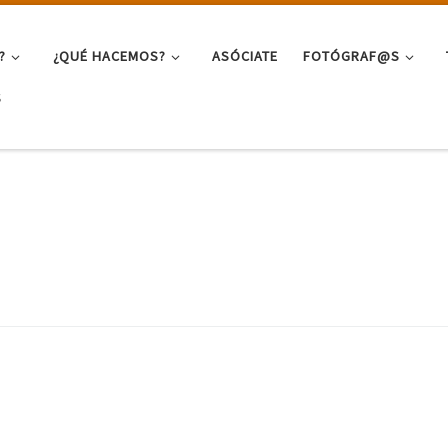
?
¿QUÉ HACEMOS?
ASÓCIATE
FOTÓGRAF@S
S