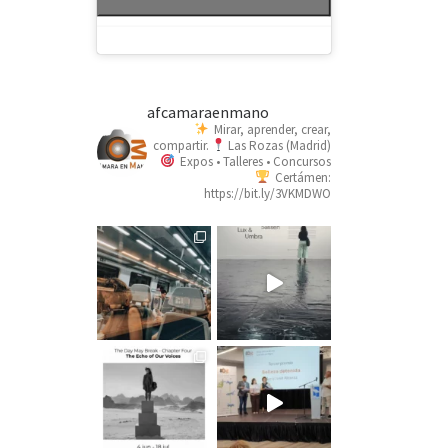
afcamaraenmano
Mirar, aprender, crear,
compartir.
Las Rozas (Madrid)
Expos • Talleres • Concursos
Certámen:
https://bit.ly/3VKMDWO