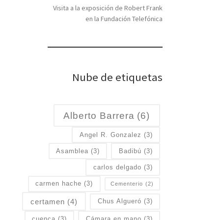
Visita a la exposición de Robert Frank
en la Fundación Telefónica
Nube de etiquetas
Alberto Barrera
(6)
Angel R. Gonzalez
(3)
Asamblea
(3)
Badibú
(3)
carlos delgado
(3)
carmen hache
(3)
Cementerio
(2)
certamen
(4)
Chus Algueró
(3)
cuenca
(3)
Cámara en mano
(3)