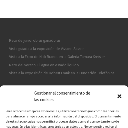
Reto de junio: obras ganadoras
Visita guiada a la exposición de Viviane Sassen
Visita a la Expo de Nick Brandt en la Galería Tamara Kreisler
Reto del verano: El agua en estado líquido
Visita a la exposición de Robert Frank en la Fundación Telefónica
Gestionar el consentimiento de
las cookies
Para ofrecer las mejores experiencias, utilizamos tecnologías como las cookies
para almacenar y/o acceder a la información del dispositivo. El consentimiento
¡ASÓCIATE A CÁMARA EN MANO!
de estas tecnologías nos permitirá procesar datos como el comportamiento de
navegación o las identificaciones únicas en este sitio. No consentir o retirar el