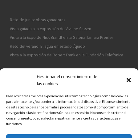
Reto de junio: obras ganadoras
Visita guiada a la exposición de Viviane Sassen
Visita a la Expo de Nick Brandt en la Galería Tamara Kreisler
Reto del verano: El agua en estado líquido
Visita a la exposición de Robert Frank en la Fundación Telefónica
Gestionar el consentimiento de
las cookies
Para ofrecer las mejores experiencias, utilizamos tecnologías como las cookies
para almacenar y/o acceder a la información del dispositivo. El consentimiento
¡ASÓCIATE A CÁMARA EN MANO!
de estas tecnologías nos permitirá procesar datos como el comportamiento de
navegación o las identificaciones únicas en este sitio. No consentir o retirar el
consentimiento, puede afectar negativamente a ciertas características y
funciones.