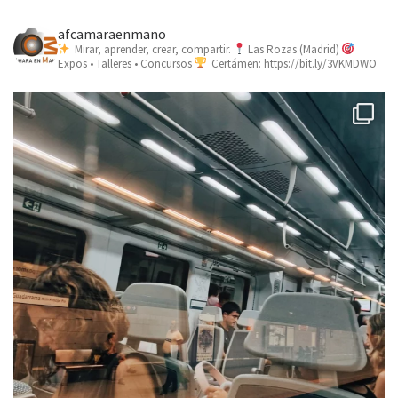
afcamaraenmano
Mirar, aprender, crear, compartir.
Las Rozas (Madrid)
Expos • Talleres • Concursos
Certámen: https://bit.ly/3VKMDWO