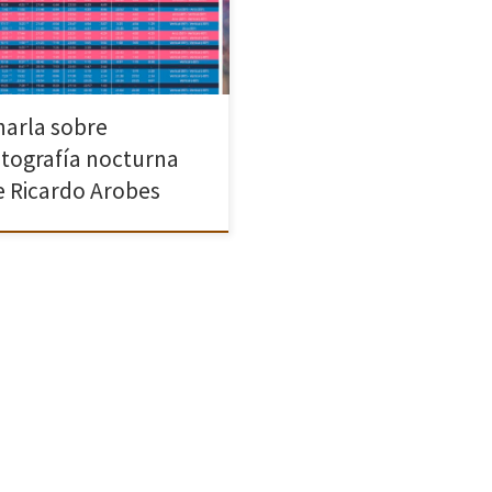
ductoria a la fotografía nocturna,
ndo por la fotografía nocturna
na, de paisaje, el lightpainting
harla sobre
otografía nocturna
e Ricardo Arobes