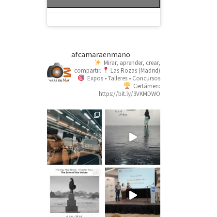
afcamaraenmano
Mirar, aprender, crear,
compartir.
Las Rozas (Madrid)
Expos • Talleres • Concursos
Certámen:
https://bit.ly/3VKMDWO