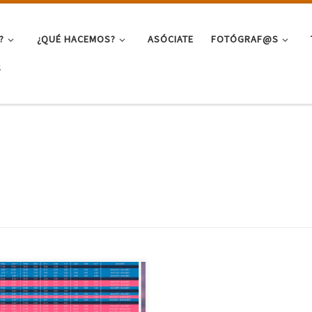
?
¿QUÉ HACEMOS?
ASÓCIATE
FOTÓGRAF@S
S
asado miércoles 11 de mayo, el
añero Ricardo Arobes, nos hizo
interesante presentación