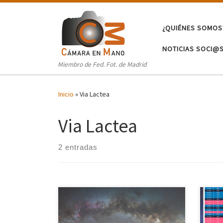
Saltar al contenido
¿QUIÉNES SOMOS
NOTICIAS SOCI@
Miembro de Fed. Fot. de Madrid
Inicio
»
Via Lactea
Via Lactea
2 entradas
El p
TE dejamos el estupendo artículo de
comp
nuestros amigos de Capture the
una 