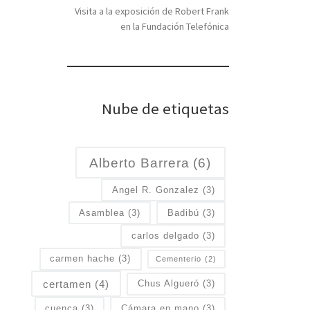
Visita a la exposición de Robert Frank
en la Fundación Telefónica
Nube de etiquetas
Alberto Barrera
(6)
Angel R. Gonzalez
(3)
Asamblea
(3)
Badibú
(3)
carlos delgado
(3)
carmen hache
(3)
Cementerio
(2)
certamen
(4)
Chus Algueró
(3)
cuenca
(3)
Cámara en mano
(3)