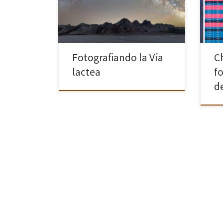
Atlas donde nos dan un montón de
intro
pistas de como fotografiar la Vía
pasa
Láctea. Que lo disfrutes!! Cómo […]
urba
[…]
Fotografiando la Vía
C
lactea
f
d