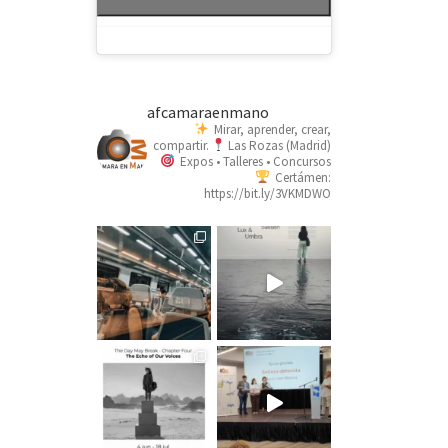
afcamaraenmano
Mirar, aprender, crear,
compartir.
Las Rozas (Madrid)
Expos • Talleres • Concursos
Certámen:
https://bit.ly/3VKMDWO