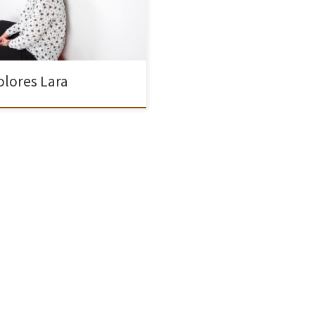
iene a lo largo de su vida.
ién vinculados a esos recuerdos
olores Lara