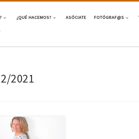
?
¿QUÉ HACEMOS?
ASÓCIATE
FOTÓGRAF@S
S
12/2021
orígenes en la fotografía están
cionados con su actividad como
ra, que inicia en su infancia y