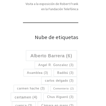
Visita a la exposición de Robert Frank
en la Fundación Telefónica
Nube de etiquetas
Alberto Barrera
(6)
Angel R. Gonzalez
(3)
Asamblea
(3)
Badibú
(3)
carlos delgado
(3)
carmen hache
(3)
Cementerio
(2)
certamen
(4)
Chus Algueró
(3)
cuenca
(3)
Cámara en mano
(3)