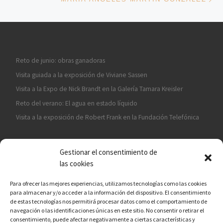
Reto de junio: obras ganadoras
Visita guiada a la exposición de Viviane Sassen
Visita a la Expo de Nick Brandt en la Galería Tamara Kreisler
Reto del verano: El agua en estado líquido
Visita a la exposición de Robert Frank en la Fundación Telefónica
Gestionar el consentimiento de
las cookies
Para ofrecer las mejores experiencias, utilizamos tecnologías como las cookies
para almacenar y/o acceder a la información del dispositivo. El consentimiento
¡ASÓCIATE A CÁMARA EN MANO!
de estas tecnologías nos permitirá procesar datos como el comportamiento de
navegación o las identificaciones únicas en este sitio. No consentir o retirar el
consentimiento, puede afectar negativamente a ciertas características y