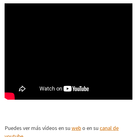
Puedes ver más vídeos en su
web
o en su
canal de
youtube