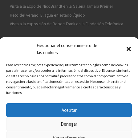
Visita a la Expo de Nick Brandt en la Galería Tamara Kreisler
Reto del verano: El agua en estado líquido
Visita a la exposición de Robert Frank en la Fundación Telefónica
Gestionar el consentimiento de
las cookies
Para ofrecer las mejores experiencias, utilizamos tecnologías como las cookies
para almacenar y/o acceder a la información del dispositivo. El consentimiento
¡ASÓCIATE A CÁMARA EN MANO!
de estas tecnologías nos permitirá procesar datos como el comportamiento de
navegación o las identificaciones únicas en este sitio. No consentir o retirar el
consentimiento, puede afectar negativamente a ciertas características y
funciones.
Aceptar
© 2026
Asociación fotográfica Cámara en mano
– Todos los
derechos reservados
Denegar
Funciona con
WP
– Diseñado con el
Tema Customizr
Ver preferencias