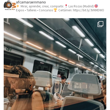
afcamaraenmano
Mirar, aprender, crear, compartir.
Las Rozas (Madrid)
Expos • Talleres • Concursos
Certámen: https://bit.ly/3VKMDWO