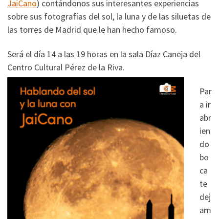
JaiCano
) contándonos sus interesantes experiencias
sobre sus fotografías del sol, la luna y de las siluetas de
las torres de Madrid que le han hecho famoso.
Será el día 14 a las 19 horas en la sala Díaz Caneja del
Centro Cultural Pérez de la Riva.
Par
a ir
abr
ien
do
bo
ca
te
dej
am