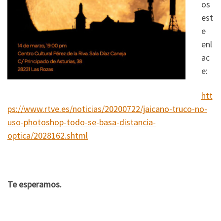
os
est
e
enl
ac
e:
htt
ps://www.rtve.es/noticias/20200722/jaicano-truco-no-
uso-photoshop-todo-se-basa-distancia-
optica/2028162.shtml
Te esperamos.