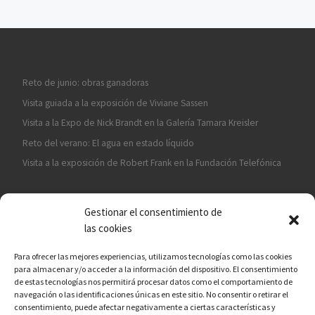
Reto de junio: obras ganadoras
Visita guiada a la exposición de Viviane Sassen
Visita a la Expo de Nick Brandt en la Galería Tamara Kreisler
Reto del verano: El agua en estado líquido
Visita a la exposición de Robert Frank en la Fundación Telefónica
Gestionar el consentimiento de
las cookies
Para ofrecer las mejores experiencias, utilizamos tecnologías como las cookies
para almacenar y/o acceder a la información del dispositivo. El consentimiento
¡ASÓCIATE A CÁMARA EN MANO!
de estas tecnologías nos permitirá procesar datos como el comportamiento de
navegación o las identificaciones únicas en este sitio. No consentir o retirar el
consentimiento, puede afectar negativamente a ciertas características y