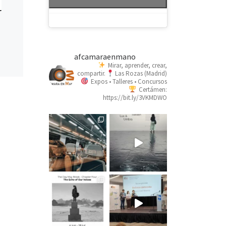
afcamaraenmano
Mirar, aprender, crear,
compartir.
Las Rozas (Madrid)
Expos • Talleres • Concursos
Certámen:
https://bit.ly/3VKMDWO