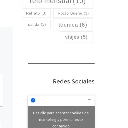
reto mensual
(10)
Sebastião Salgado falleció el
pasado 23 de mayo en […]
r de
Retrato
(3)
Rocío Bueno
(3)
…]
técnica
(6)
salida
(3)
viajes
(5)
Redes Sociales
Haz clic para aceptar cookies de
marketing y permitir este
contenido