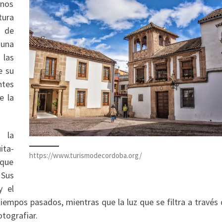
nos
tura
d de
 una
 las
e su
tes
e la
 la
ita-
https://www.turismodecordoba.org/
 que
 Sus
y el
iempos pasados, mientras que la luz que se filtra a través 
tografiar.