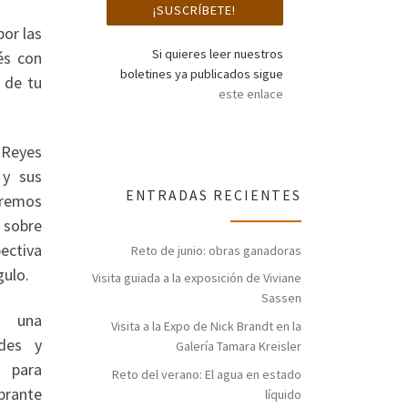
or las
Si quieres leer nuestros
és con
boletines ya publicados sigue
 de tu
este enlace
 Reyes
 y sus
ENTRADAS RECIENTES
aremos
 sobre
ectiva
Reto de junio: obras ganadoras
gulo.
Visita guiada a la exposición de Viviane
Sassen
á una
Visita a la Expo de Nick Brandt en la
ades y
Galería Tamara Kreisler
n para
Reto del verano: El agua en estado
brante
líquido