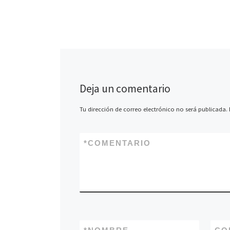
impartido por el 
fotógrafo documen
Arcenillas. Una op
[…]
Deja un comentario
Tu dirección de correo electrónico no será publicada.
*
COMENTARIO