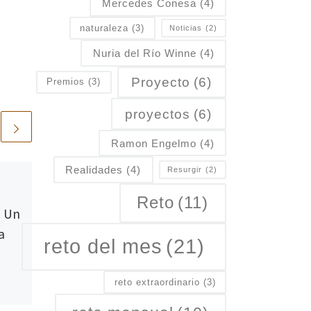
Mercedes Conesa
(4)
naturaleza
(3)
Noticias
(2)
Nuria del Río Winne
(4)
Proyecto
(6)
Premios
(3)
proyectos
(6)
Ramon Engelmo
(4)
Realidades
(4)
Resurgir
(2)
Publicada
26/05/2025
Fallece Sebastiao
Reto
(11)
. Un
Salgado un maestro
a
de la fotografía
reto del mes
(21)
El mundo de la fotografía
reto extraordinario
(3)
despide a uno de sus más
grandes exponentes: