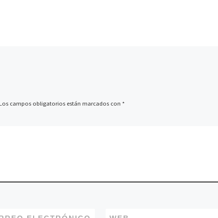
reconocido
Cámara en mano tuvo la
tal Javier
oportunidad de disfruta
ortunidad
una visita guiada muy [
Los campos obligatorios están marcados con
*