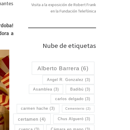
nantes
Visita a la exposición de Robert Frank
en la Fundación Telefónica
rdoba!
dora a
Nube de etiquetas
Alberto Barrera
(6)
Angel R. Gonzalez
(3)
Asamblea
(3)
Badibú
(3)
carlos delgado
(3)
carmen hache
(3)
Cementerio
(2)
certamen
(4)
Chus Algueró
(3)
cuenca
(3)
Cámara en mano
(3)