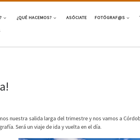
?
¿QUÉ HACEMOS?
ASÓCIATE
FOTÓGRAF@S
S
a!
zamos nuestra salida larga del trimestre y nos vamos a Córdo
fía. Será un viaje de ida y vuelta en el día.