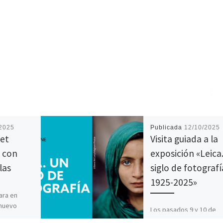
/2025
Publicada
12/10/2025
eet
Visita guiada a la
 con
exposición «Leica
las
siglo de fotografí
1925-2025»
ara en
 nuevo
Los pasados 9 y 10 de
Photography
octubre, la asociación