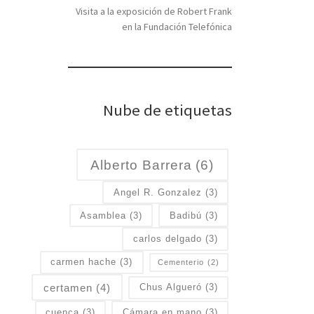
Visita a la exposición de Robert Frank
en la Fundación Telefónica
Nube de etiquetas
Alberto Barrera
(6)
Angel R. Gonzalez
(3)
Asamblea
(3)
Badibú
(3)
carlos delgado
(3)
carmen hache
(3)
Cementerio
(2)
certamen
(4)
Chus Algueró
(3)
cuenca
(3)
Cámara en mano
(3)