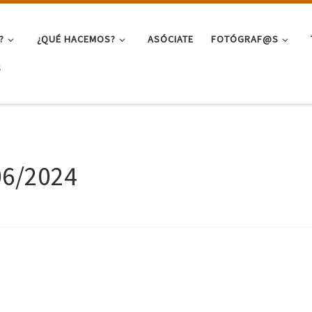
?
¿QUÉ HACEMOS?
ASÓCIATE
FOTÓGRAF@S
S
06/2024