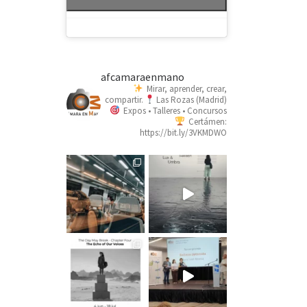
afcamaraenmano
Mirar, aprender, crear,
compartir.
Las Rozas (Madrid)
Expos • Talleres • Concursos
Certámen:
https://bit.ly/3VKMDWO