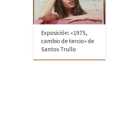
archivo del reportero gráfico taurino
Santos Trullo (1938-1984). La
exposición está […]
Exposición: «1975,
cambio de tercio» de
Santos Trullo