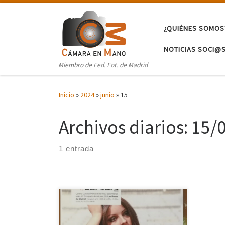
Saltar al contenido
¿QUIÉNES SOMOS
NOTICIAS SOCI@
Miembro de Fed. Fot. de Madrid
Inicio
»
2024
»
junio
»
15
Archivos diarios:
15/
1 entrada
El pasado 11 de junio realizamos una
visita guiada a la exposición «1975,
cambio de tercio» con fotografías del