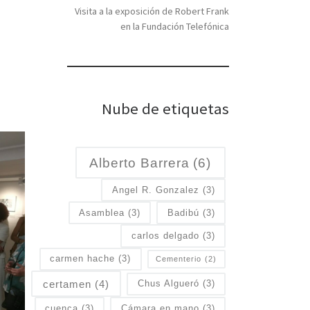
Visita a la exposición de Robert Frank
en la Fundación Telefónica
Nube de etiquetas
Alberto Barrera
(6)
Angel R. Gonzalez
(3)
Asamblea
(3)
Badibú
(3)
carlos delgado
(3)
carmen hache
(3)
Cementerio
(2)
certamen
(4)
Chus Algueró
(3)
cuenca
(3)
Cámara en mano
(3)