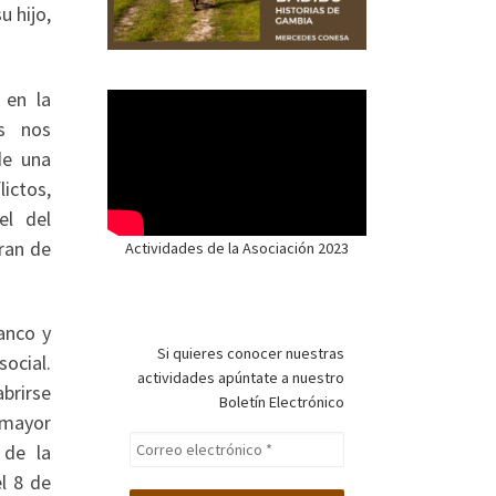
u hijo,
 en la
es nos
de una
ictos,
el del
ran de
Actividades de la Asociación 2023
anco y
Si quieres conocer nuestras
social.
actividades apúntate a nuestro
brirse
Boletín Electrónico
 mayor
 de la
el 8 de