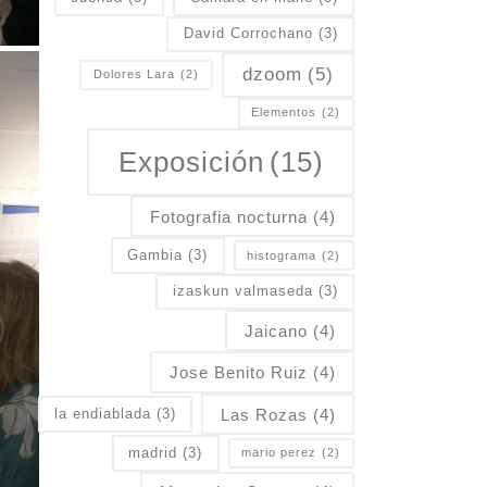
David Corrochano
(3)
dzoom
(5)
Dolores Lara
(2)
Elementos
(2)
Exposición
(15)
Fotografia nocturna
(4)
Gambia
(3)
histograma
(2)
izaskun valmaseda
(3)
Jaicano
(4)
Jose Benito Ruiz
(4)
Las Rozas
(4)
la endiablada
(3)
madrid
(3)
mario perez
(2)