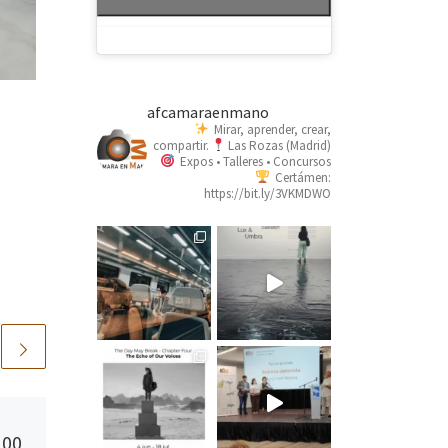
afcamaraenmano
Mirar, aprender, crear,
compartir.
Las Rozas (Madrid)
Expos • Talleres • Concursos
Certámen:
https://bit.ly/3VKMDWO
Publicada
03/06/2026
100
PHotoESPAÑA 2026: